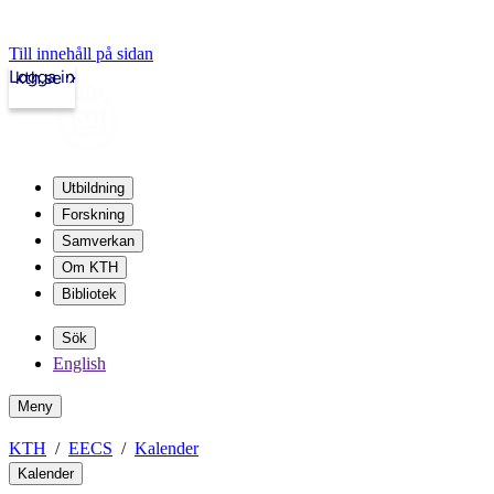
Till innehåll på sidan
Logga in
kth.se
Utbildning
Forskning
Samverkan
Om KTH
Bibliotek
Sök
English
Meny
KTH
EECS
Kalender
Kalender