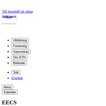
Till innehåll på sidan
Logga in
kth.se
Utbildning
Forskning
Samverkan
Om KTH
Bibliotek
Sök
English
Meny
Kalender
EECS