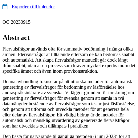
Exportera till kalender
QC 20230915
Abstract
Flervalsfrågor används ofta för summativ bedömning i många olika
ämnen. Flervalsfrågor är tilltalande eftersom de kan bedömas snabbt
och automatiskt. Att skapa flervalsfrågor manuellt går dock långt
ifrån snabbt, utan är en process som kräver mycket expertis inom det
specifika ämnet och även inom provkonstruktion.
Denna avhandling fokuserar på att utforska metoder för automatisk
generering av flervalsfrågor för bedömning av läsförståelse hos
andraspråksinlärare av svenska. Vi lägger grunden för forskning om
generering av flervalsfrågor för svenska genom att samla in två
datamängder bestående av flervalsfrågor som testar just läsförståelse,
och genom att utforma och utveckla metoder för att generera hela
eller delar av flervalsfrågor. Ett viktigt bidrag är de metoder för
automatisk och mänsklig utvärdering av genererade flervalsfrågor
som har utvecklats och tillämpats i praktiken.
Den bästa för närvarande tillgängliga metoden (i juni 2023) för att