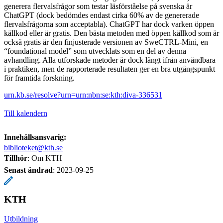
generera flervalsfrågor som testar läsförståelse på svenska är
ChatGPT (dock bedömdes endast cirka 60% av de genererade
flervalsfrågorna som acceptabla). ChatGPT har dock varken öppen
källkod eller är gratis. Den bästa metoden med öppen källkod som är
också gratis är den finjusterade versionen av SweCTRL-Mini, en
“foundational model” som utvecklats som en del av denna
avhandling. Alla utforskade metoder är dock långt ifrån användbara
i praktiken, men de rapporterade resultaten ger en bra utgångspunkt
för framtida forskning.
urn.kb.se/resolve?urn=urn:nbn:se:kth:diva-336531
Till kalendern
Innehållsansvarig:
biblioteket@kth.se
Tillhör
: Om KTH
Senast ändrad
:
2023-09-25
KTH
Utbildning