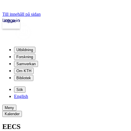
Till innehåll på sidan
Logga in
kth.se
Utbildning
Forskning
Samverkan
Om KTH
Bibliotek
Sök
English
Meny
Kalender
EECS