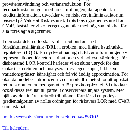
provåteranvändning och variansreduktion. För
feedbackinställningen med första ordningen, där agenter får
gradientinformation, utvecklar vi en riskavert inlärningsalgoritm
baserad på Value at Risk-estimat. Trots bias i gradientestimat för
CVaR, fastställer vi konvergensgarantier med hög sannolikhet för
alla föreslagna algoritmer.
I den sista delen utforskar vi distributionsförstärkt
förstärkningsinlärning (DRL) i problem med linjära kvadratiska
regulatorer (LQR). En nyckelutmaning i DRL är utformningen av
representationen för returdistributionen vid policyutvärdering. För
diskonterad LQR-kontroll härleder vi ett slutet uttryck för den
stokastiska returen och analyserar dess egenskaper, inklusive
variationsgränser, känslighet och fel vid ändlig approximation. För
okända modeller introducerar vi en modellfri metod för att uppskatta
returdistributionen med garantier för provkomplexitet. Vi utvidgar
också dessa resultat till partiellt observerbara linjära system. Med
hjälp av den inlärda returdistributionen föreslår vi en policy-
gradientalgoritm av nollte ordningen för riskavers LQR med CVaR
som riskmått.
urn.kb.se/resolve?urn=urn:nbn:se:kth:diva-358102
Till kalendern