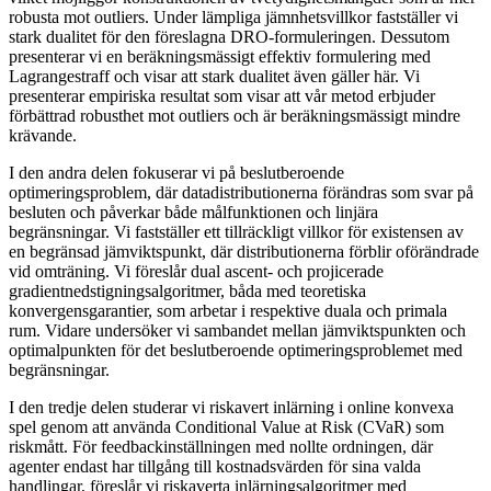
robusta mot outliers. Under lämpliga jämnhetsvillkor fastställer vi
stark dualitet för den föreslagna DRO-formuleringen. Dessutom
presenterar vi en beräkningsmässigt effektiv formulering med
Lagrangestraff och visar att stark dualitet även gäller här. Vi
presenterar empiriska resultat som visar att vår metod erbjuder
förbättrad robusthet mot outliers och är beräkningsmässigt mindre
krävande.
I den andra delen fokuserar vi på beslutberoende
optimeringsproblem, där datadistributionerna förändras som svar på
besluten och påverkar både målfunktionen och linjära
begränsningar. Vi fastställer ett tillräckligt villkor för existensen av
en begränsad jämviktspunkt, där distributionerna förblir oförändrade
vid omträning. Vi föreslår dual ascent- och projicerade
gradientnedstigningsalgoritmer, båda med teoretiska
konvergensgarantier, som arbetar i respektive duala och primala
rum. Vidare undersöker vi sambandet mellan jämviktspunkten och
optimalpunkten för det beslutberoende optimeringsproblemet med
begränsningar.
I den tredje delen studerar vi riskavert inlärning i online konvexa
spel genom att använda Conditional Value at Risk (CVaR) som
riskmått. För feedbackinställningen med nollte ordningen, där
agenter endast har tillgång till kostnadsvärden för sina valda
handlingar, föreslår vi riskaverta inlärningsalgoritmer med