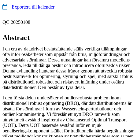
Exportera till kalender
QC 20250108
Abstract
I en era av datadrivet beslutsfattande ställs verkliga tillämpningar
ofta inför osäkerheter som uppstår från brus, miljöförändringar och
adversariala störningar. Dessa utmaningar kan försämra modellens
prestanda, leda till dåliga beslut och introducera oförutsedda risker.
Denna avhandling hanterar dessa frågor genom att utveckla robusta
beslutsramverk för optimering, styrning och spel, med särskilt fokus
på distributionell robusthet och riskavert inlärning under osäkra
datadistributioner. Den består av fyra delar.
I den första delen undersöker vi outlier-robusta problem inom
distributionell robust optimering (DRO), där datadistributionerna är
utsatta för störningar i form av Wasserstein-perturbationer och
outlier-kontaminering. Vi föreslår ett nytt DRO-ramverk som
utnyttjar ett avstånd inspirerat av Obalanserad Optimal Transport
(UOT). Detta UOT-baserade avstånd inför en mjuk
penaliseringskomponent istället för traditionella hårda begränsningar,
vilket möjliggör konstruktionen av tvetydighetsmängder som är mer