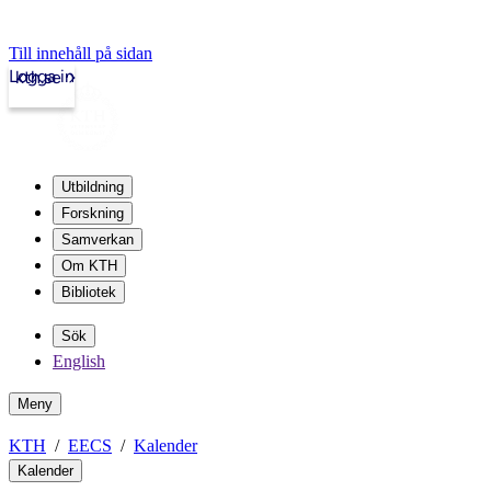
Till innehåll på sidan
Logga in
kth.se
Utbildning
Forskning
Samverkan
Om KTH
Bibliotek
Sök
English
Meny
KTH
EECS
Kalender
Kalender