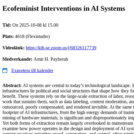
Ecofeminist Interventions in AI Systems
Tid:
On 2025-10-08 kl 15.00
Plats:
4618 (Flexistudio)
Videolänk:
https://kth-se.zoom.us/j/68326117739
Medverkande:
Amir H. Payberah
Exportera till kalender
Abstract:
AI systems are central to today’s technological landscape. 
infrastructures lie political and social structures that shape how they
benefit. These systems rely on the large-scale extraction of labor, re
work that sustains them, such as data labeling, content moderation, and
outsourced, poorly compensated, and rendered invisible. At the same 
footprint of AI infrastructures, from the high energy demands of traini
mining of hardware materials, is significant and disproportionately im
Yet both forms of extraction remain largely overlooked in mainstream A
examine how power operates in the design and deployment of AI sy
current practices prioritize speed, automation, and control, often reinf