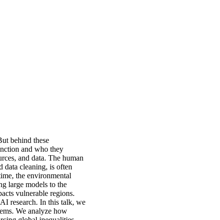
But behind these
 function and who they
sources, and data. The human
 data cleaning, is often
time, the environmental
ng large models to the
pacts vulnerable regions.
I research. In this talk, we
stems. We analyze how
orcing global inequalities