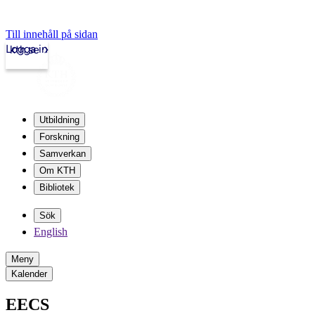
Till innehåll på sidan
Logga in
kth.se
Utbildning
Forskning
Samverkan
Om KTH
Bibliotek
Sök
English
Meny
Kalender
EECS