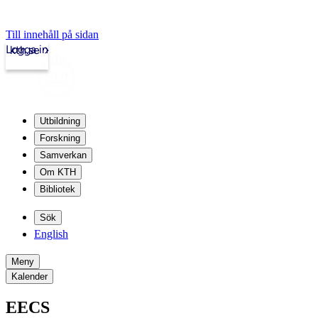
Till innehåll på sidan
Logga in
kth.se
Utbildning
Forskning
Samverkan
Om KTH
Bibliotek
Sök
English
Meny
Kalender
EECS