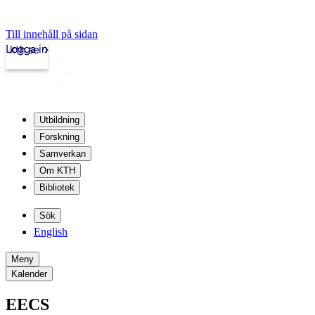
Till innehåll på sidan
Logga in
kth.se
Utbildning
Forskning
Samverkan
Om KTH
Bibliotek
Sök
English
Meny
Kalender
EECS