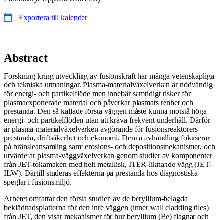
Exportera till kalender
Abstract
Forskning kring utveckling av fusionskraft har många vetenskapliga
och tekniska utmaningar. Plasma-materialväxelverkan är nödvändig
för energi- och partikelflöde men innebär samtidigt risker för
plasmaexponerade material och påverkar plasmats renhet och
prestanda. Den så kallade första väggen måste kunna motstå höga
energi- och partikelflöden utan att kräva frekvent underhåll. Därför
är plasma-materialväxelverken avgörande för fusionsreaktorers
prestanda, driftsäkerhet och ekonomi. Denna avhandling fokuserar
på bränsleansamling samt erosions- och depositionsmekanismer, och
utvärderar plasma-väggväxelverkan genom studier av komponenter
från JET-tokamaken med helt metallisk, ITER-liknande vägg (JET-
ILW). Därtill studeras effekterna på prestanda hos diagnostiska
speglar i fusionsmiljö.
Arbetet omfattar den första studien av de beryllium-belagda
beklädnadsplattorna för den inre väggen (inner wall cladding tiles)
från JET, den visar mekanismer för hur beryllium (Be) flagnar och