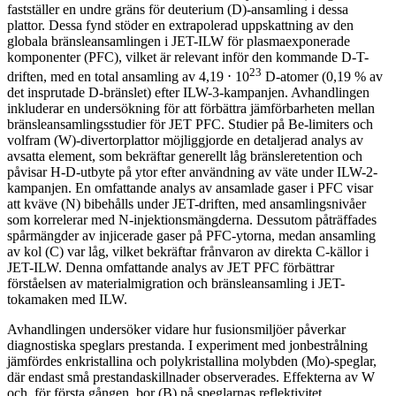
fastställer en undre gräns för deuterium (D)-ansamling i dessa
plattor. Dessa fynd stöder en extrapolerad uppskattning av den
globala bränsleansamlingen i JET-ILW för plasmaexponerade
komponenter (PFC), vilket är relevant inför den kommande D-T-
23
driften, med en total ansamling av 4,19 ⋅ 10
D-atomer (0,19 % av
det insprutade D-bränslet) efter ILW-3-kampanjen. Avhandlingen
inkluderar en undersökning för att förbättra jämförbarheten mellan
bränsleansamlingsstudier för JET PFC. Studier på Be-limiters och
volfram (W)-divertorplattor möjliggjorde en detaljerad analys av
avsatta element, som bekräftar generellt låg bränsleretention och
påvisar H-D-utbyte på ytor efter användning av väte under ILW-2-
kampanjen. En omfattande analys av ansamlade gaser i PFC visar
att kväve (N) bibehålls under JET-driften, med ansamlingsnivåer
som korrelerar med N-injektionsmängderna. Dessutom påträffades
spårmängder av injicerade gaser på PFC-ytorna, medan ansamling
av kol (C) var låg, vilket bekräftar frånvaron av direkta C-källor i
JET-ILW. Denna omfattande analys av JET PFC förbättrar
förståelsen av materialmigration och bränsleansamling i JET-
tokamaken med ILW.
Avhandlingen undersöker vidare hur fusionsmiljöer påverkar
diagnostiska speglars prestanda. I experiment med jonbestrålning
jämfördes enkristallina och polykristallina molybden (Mo)-speglar,
där endast små prestandaskillnader observerades. Effekterna av W
och, för första gången, bor (B) på speglarnas reflektivitet