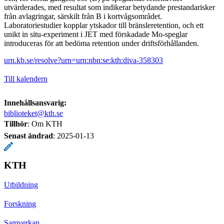
utvärderades, med resultat som indikerar betydande prestandarisker
från avlagringar, särskilt från B i kortvågsområdet.
Laboratoriestudier kopplar ytskador till bränsleretention, och ett
unikt in situ-experiment i JET med förskadade Mo-speglar
introduceras för att bedöma retention under driftsförhållanden.
urn.kb.se/resolve?urn=urn:nbn:se:kth:diva-358303
Till kalendern
Innehållsansvarig:
biblioteket@kth.se
Tillhör
: Om KTH
Senast ändrad
:
2025-01-13
KTH
Utbildning
Forskning
Samverkan