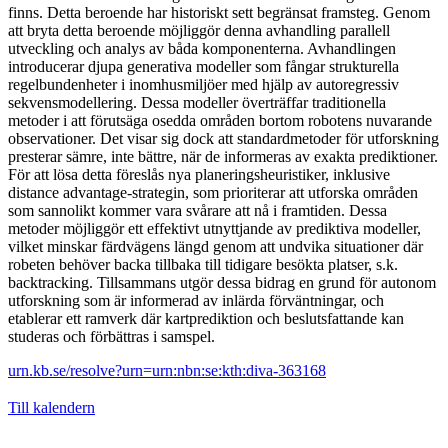
finns. Detta beroende har historiskt sett begränsat framsteg. Genom
att bryta detta beroende möjliggör denna avhandling parallell
utveckling och analys av båda komponenterna. Avhandlingen
introducerar djupa generativa modeller som fångar strukturella
regelbundenheter i inomhusmiljöer med hjälp av autoregressiv
sekvensmodellering. Dessa modeller överträffar traditionella
metoder i att förutsäga osedda områden bortom robotens nuvarande
observationer. Det visar sig dock att standardmetoder för utforskning
presterar sämre, inte bättre, när de informeras av exakta prediktioner.
För att lösa detta föreslås nya planeringsheuristiker, inklusive
distance advantage-strategin, som prioriterar att utforska områden
som sannolikt kommer vara svårare att nå i framtiden. Dessa
metoder möjliggör ett effektivt utnyttjande av prediktiva modeller,
vilket minskar färdvägens längd genom att undvika situationer där
robeten behöver backa tillbaka till tidigare besökta platser, s.k.
backtracking. Tillsammans utgör dessa bidrag en grund för autonom
utforskning som är informerad av inlärda förväntningar, och
etablerar ett ramverk där kartprediktion och beslutsfattande kan
studeras och förbättras i samspel.
urn.kb.se/resolve?urn=urn:nbn:se:kth:diva-363168
Till kalendern