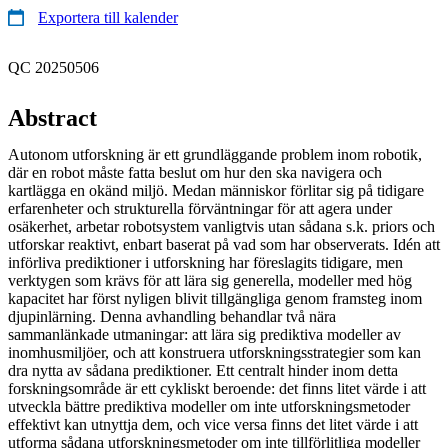
Exportera till kalender
QC 20250506
Abstract
Autonom utforskning är ett grundläggande problem inom robotik,
där en robot måste fatta beslut om hur den ska navigera och
kartlägga en okänd miljö. Medan människor förlitar sig på tidigare
erfarenheter och strukturella förväntningar för att agera under
osäkerhet, arbetar robotsystem vanligtvis utan sådana s.k. priors och
utforskar reaktivt, enbart baserat på vad som har observerats. Idén att
införliva prediktioner i utforskning har föreslagits tidigare, men
verktygen som krävs för att lära sig generella, modeller med hög
kapacitet har först nyligen blivit tillgängliga genom framsteg inom
djupinlärning. Denna avhandling behandlar två nära
sammanlänkade utmaningar: att lära sig prediktiva modeller av
inomhusmiljöer, och att konstruera utforskningsstrategier som kan
dra nytta av sådana prediktioner. Ett centralt hinder inom detta
forskningsområde är ett cykliskt beroende: det finns litet värde i att
utveckla bättre prediktiva modeller om inte utforskningsmetoder
effektivt kan utnyttja dem, och vice versa finns det litet värde i att
utforma sådana utforskningsmetoder om inte tillförlitliga modeller