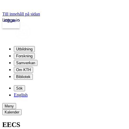
Till innehåll på sidan
Logga in
kth.se
Utbildning
Forskning
Samverkan
Om KTH
Bibliotek
Sök
English
Meny
Kalender
EECS