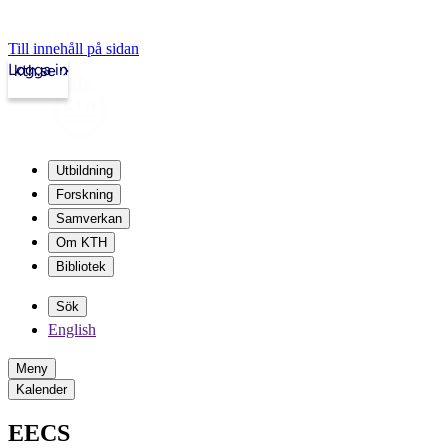
Till innehåll på sidan
Logga in
kth.se
Utbildning
Forskning
Samverkan
Om KTH
Bibliotek
Sök
English
Meny
Kalender
EECS