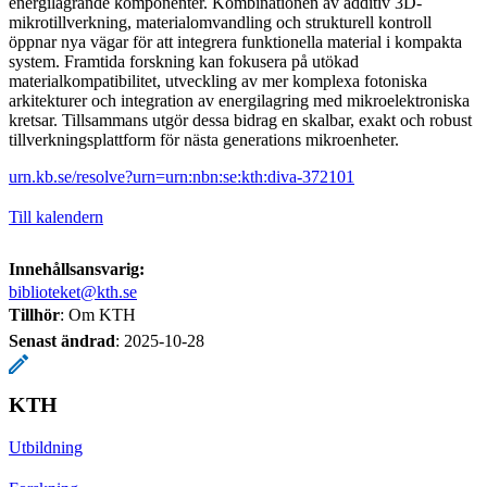
energilagrande komponenter. Kombinationen av additiv 3D-
mikrotillverkning, materialomvandling och strukturell kontroll
öppnar nya vägar för att integrera funktionella material i kompakta
system. Framtida forskning kan fokusera på utökad
materialkompatibilitet, utveckling av mer komplexa fotoniska
arkitekturer och integration av energilagring med mikroelektroniska
kretsar. Tillsammans utgör dessa bidrag en skalbar, exakt och robust
tillverkningsplattform för nästa generations mikroenheter.
urn.kb.se/resolve?urn=urn:nbn:se:kth:diva-372101
Till kalendern
Innehållsansvarig:
biblioteket@kth.se
Tillhör
: Om KTH
Senast ändrad
:
2025-10-28
KTH
Utbildning