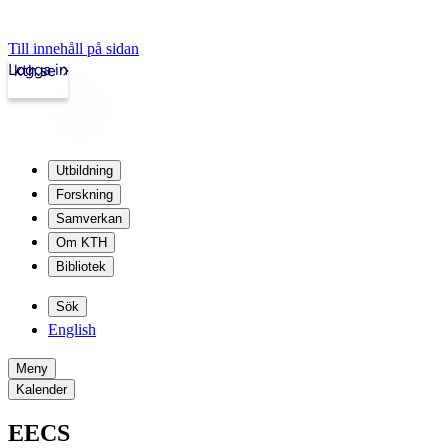
Till innehåll på sidan
Logga in
kth.se
Utbildning
Forskning
Samverkan
Om KTH
Bibliotek
Sök
English
Meny
Kalender
EECS