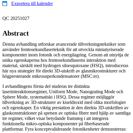
Exportera till kalender
QC 20251027
Abstract
Denna avhandling utforskar avancerade tillverkningstekniker som
använder femtosekundlaserteknik för att utveckla miniatyriserade
komponenter inom fotonik och energilagring. Genom att utnyttja de
unika egenskaperna hos femtosekundlaserns interaktion med
material, särskilt med hydrogen silsesquioxane (HSQ), introduceras
här nya strategier för direkt 3D-utskrift av glasmikrostrukturer och
högpresterande mikrosuperkondensatorer (MSC:er).
I avhandlingens första del studeras tre distinkta
laserinteraktionsregimer, Uniform Mode, Nanograting Mode och
Sphere Mode, systematiskt i HSQ. Dessa regimer möjliggör
tillverkning av 3D-strukturer av kiseldioxid med olika morfologier
och egenskaper. En viktig prestation är den direkta 3D-utskriften av
glaskonstruktioner på spetsen av optiska fibrer med hjälp av samtliga
tre regimer, vilket visar betydande framsteg i att integrera
funktionella mikro-optiska komponenter på fiberbaserade
plattformar. Fyra konceptvaliderande fotonikenheter demonstreras: