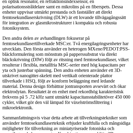
en optisk resonator, en refraktionsindexsensor, en
polarisationsstråldelare samt en mikrolins på en fiberspets. Dessa
enheter uppvisar utmärkt prestanda och fastställer att direkt
femtosekundlaserskrivning (DLW) är ett lovande tillvägagångssätt
för integration av glasmikrostrukturer i kompakta och robusta
fotoniksystem.
Den andra delen av avhandlingen fokuserar på
femtosekundlasertillverkade MSC:er. Två energilagringsenheter har
utvecklats. Den första använder en heterogen MXene/PEDOT:PSS-
bläckformulering som mönstrats på papperssubstrat via direkt
bläckskrivning (DIW) följt av ritsning med femtosekundlaser, vilket
resulterar i flexibla, metallfria MSC-serier med hög kapacitans per
yta och justerbar spänning. Den andra enheten använder ett 3D-
utskrivet nanogitter-skelett med vertikalt orienterade plattor
tillverkade i HSQ, följt av konform beläggning med ledande
material. Denna design förbättrar jontransporten avsevärt och ökar
elektrodytan. Resultatet är en enhet med rekordhög karakteristisk
frekvens på 5 .72 kHz samt utmärkt kapacitansstabilitetöver 450 000
cykler, vilket gör den väl lämpad för växelströmsfiltrering i
mikroelektronik.
Sammanfattningsvis visar detta arbete att tillverkningstekniker som
använder femtosekundlaserteknik erbjuder kraftfulla och mångsidiga
möjligheter för tillverkning av miniatyriserade fotoniska och