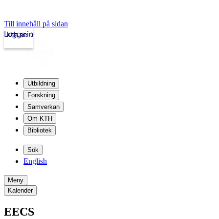
Till innehåll på sidan
Logga in
kth.se
Utbildning
Forskning
Samverkan
Om KTH
Bibliotek
Sök
English
Meny
Kalender
EECS