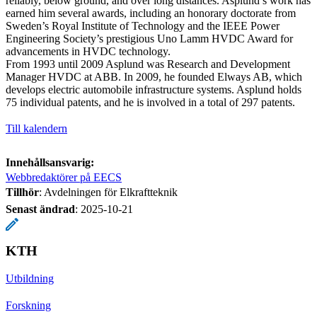
reliably, below ground, and over long distances. Asplund’s work has
earned him several awards, including an honorary doctorate from
Sweden’s Royal Institute of Technology and the IEEE Power
Engineering Society’s prestigious Uno Lamm HVDC Award for
advancements in HVDC technology.
From 1993 until 2009 Asplund was Research and Development
Manager HVDC at ABB. In 2009, he founded Elways AB, which
develops electric automobile infrastructure systems. Asplund holds
75 individual patents, and he is involved in a total of 297 patents.
Till kalendern
Innehållsansvarig:
Webbredaktörer på EECS
Tillhör
: Avdelningen för Elkraftteknik
Senast ändrad
:
2025-10-21
KTH
Utbildning
Forskning