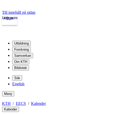
Till innehåll på sidan
Logga in
kth.se
Utbildning
Forskning
Samverkan
Om KTH
Bibliotek
Sök
English
Meny
KTH
EECS
Kalender
Kalender