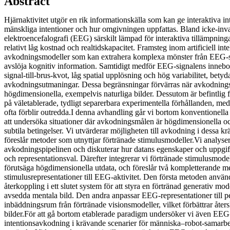
Abstract
Hjärnaktivitet utgör en rik informationskälla som kan ge interaktiva int
mänskliga intentioner och hur omgivningen uppfattas. Bland icke-inva
elektroencefalografi (EEG) särskilt lämpad för interaktiva tillämpningar
relativt låg kostnad och realtidskapacitet. Framsteg inom artificiell int
avkodningsmodeller som kan extrahera komplexa mönster från EEG-s
avslöja kognitiv information. Samtidigt medför EEG-signalens inneb
signal-till-brus-kvot, låg spatial upplösning och hög variabilitet, bety
avkodningsutmaningar. Dessa begränsningar förvärras när avkodning
högdimensionella, exempelvis naturliga bilder. Dessutom är befintlig f
på väletablerade, tydligt separerbara experimentella förhållanden, me
ofta förblir outredda.I denna avhandling går vi bortom konventionel
att undersöka situationer där avkodningsmålen är högdimensionella oc
subtila betingelser. Vi utvärderar möjligheten till avkodning i dessa k
föreslår metoder som utnyttjar förtränade stimulusmodeller.Vi analys
avkodningspipelinen och diskuterar hur datans egenskaper och uppgift
och representationsval. Därefter integrerar vi förtränade stimulusmodel
förutsäga högdimensionella utdata, och föreslår två kompletterande me
stimulusrepresentationer till EEG-aktivitet. Den första metoden anv
återkoppling i ett slutet system för att styra en förtränad generativ m
avsedda mentala bild. Den andra anpassar EEG-representationer till p
inbäddningsrum från förtränade visionsmodeller, vilket förbättrar åte
bilder.För att gå bortom etablerade paradigm undersöker vi även EEG
intentionsavkodning i krävande scenarier för människa–robot-samarb