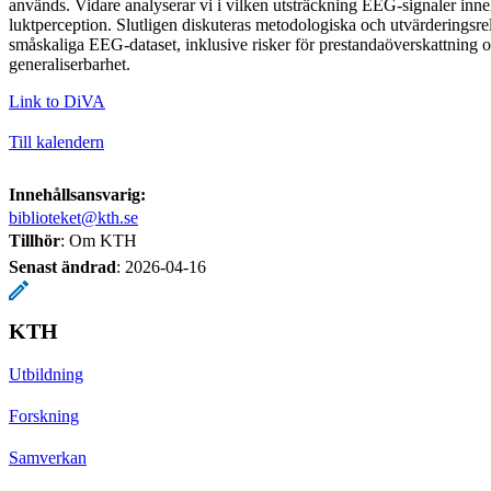
används. Vidare analyserar vi i vilken utsträckning EEG-signaler inn
luktperception. Slutligen diskuteras metodologiska och utvärderingsre
småskaliga EEG-dataset, inklusive risker för prestandaöverskattning 
generaliserbarhet.
Link to DiVA
Till kalendern
Innehållsansvarig:
biblioteket@kth.se
Tillhör
: Om KTH
Senast ändrad
:
2026-04-16
KTH
Utbildning
Forskning
Samverkan