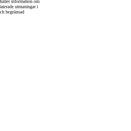
ehåller information om
laterade utmaningar i
och begränsad