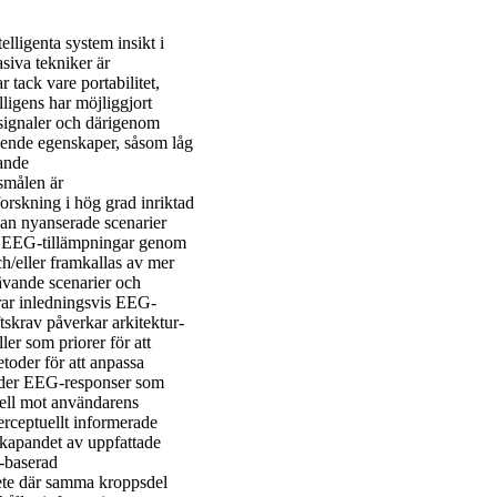
elligenta system insikt i
siva tekniker är
 tack vare portabilitet,
elligens har möjliggjort
ignaler och därigenom
oende egenskaper, såsom låg
dande
smålen är
orskning i hög grad inriktad
dan nyanserade scenarier
la EEG-tillämpningar genom
h/eller framkallas av mer
rävande scenarier och
erar inledningsvis EEG-
skrav påverkar arkitektur-
ler som priorer för att
toder för att anpassa
änder EEG-responser som
odell mot användarens
erceptuellt informerade
rskapandet av uppfattade
-baserad
ete där samma kroppsdel