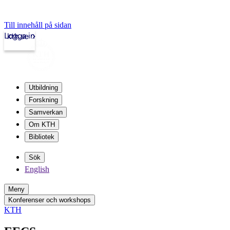
Till innehåll på sidan
Logga in
kth.se
Utbildning
Forskning
Samverkan
Om KTH
Bibliotek
Sök
English
Meny
Konferenser och workshops
KTH