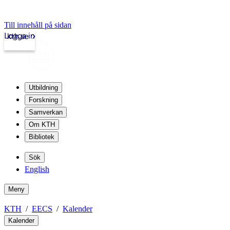
Till innehåll på sidan
Logga in
kth.se
Utbildning
Forskning
Samverkan
Om KTH
Bibliotek
Sök
English
Meny
KTH
EECS
Kalender
Kalender