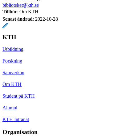
biblioteket@kth.se
Tillhör
: Om KTH
Senast ändrad
:
2022-10-28
KTH
Utbildning
Forskning
Samverkan
Om KTH
Student på KTH
Alumni
KTH Intranät
Organisation