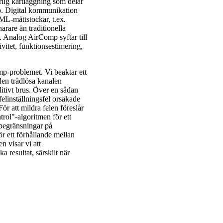
örlig kartläggning som delar
mp. Digital kommunikation
ML-måttstockar, t.ex.
narare än traditionella
. Analog AirComp syftar till
vitet, funktionsestimering,
p-problemet. Vi beaktar ett
den trådlösa kanalen
tivt brus. Över en sådan
elinställningsfel orsakade
ör att mildra felen föreslår
ol"-algoritmen för ett
 begränsningar på
 ett förhållande mellan
n visar vi att
 resultat, särskilt när