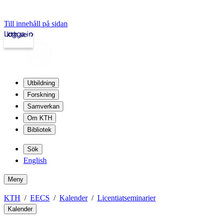
Till innehåll på sidan
Logga in
kth.se
Utbildning
Forskning
Samverkan
Om KTH
Bibliotek
Sök
English
Meny
KTH
EECS
Kalender
Licentiatseminarier
Kalender