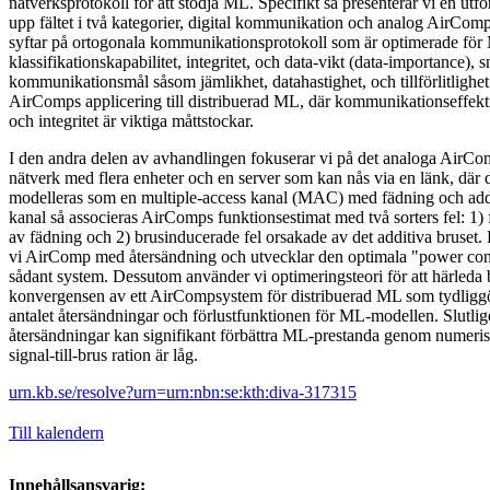
nätverksprotokoll för att stödja ML. Specifikt så presenterar vi en utf
upp fältet i två kategorier, digital kommunikation och analog AirCo
syftar på ortogonala kommunikationsprotokoll som är optimerade för 
klassifikationskapabilitet, integritet, och data-vikt (data-importance), s
kommunikationsmål såsom jämlikhet, datahastighet, och tillförlitlighet
AirComps applicering till distribuerad ML, där kommunikationseffekti
och integritet är viktiga måttstockar.
I den andra delen av avhandlingen fokuserar vi på det analoga AirCom
nätverk med flera enheter och en server som kan nås via en länk, där 
modelleras som en multiple-access kanal (MAC) med fädning och addi
kanal så associeras AirComps funktionsestimat med två sorters fel: 1) f
av fädning och 2) brusinducerade fel orsakade av det additiva bruset. F
vi AirComp med återsändning och utvecklar den optimala "power contr
sådant system. Dessutom använder vi optimeringsteori för att härleda
konvergensen av ett AirCompsystem för distribuerad ML som tydliggör
antalet återsändningar och förlustfunktionen för ML-modellen. Slutlige
återsändningar kan signifikant förbättra ML-prestanda genom numeriska
signal-till-brus ration är låg.
urn.kb.se/resolve?urn=urn:nbn:se:kth:diva-317315
Till kalendern
Innehållsansvarig: