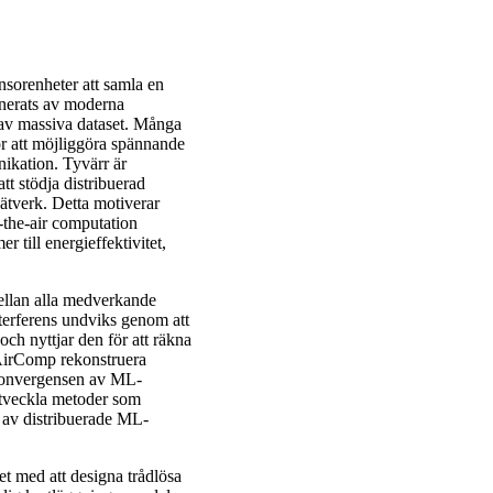
sorenheter att samla en
onerats av moderna
av massiva dataset. Många
ör att möjliggöra spännande
ikation. Tyvärr är
tt stödja distribuerad
nätverk. Detta motiverar
-the-air computation
till energieffektivitet,
ellan alla medverkande
nterferens undviks genom att
ch nyttjar den för att räkna
AirComp rekonstruera
r konvergensen av ML-
utveckla metoder som
n av distribuerade ML-
t med att designa trådlösa