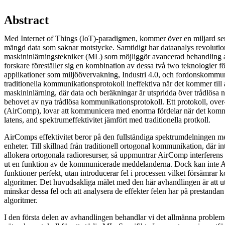
Abstract
Med Internet of Things (IoT)-paradigmen, kommer över en miljard sen
mängd data som saknar motstycke. Samtidigt har dataanalys revoluti
maskininlärningstekniker (ML) som möjliggör avancerad behandling 
forskare föreställer sig en kombination av dessa två two teknologier f
applikationer som miljöövervakning, Industri 4.0, och fordonskommun
traditionella kommunikationsprotokoll ineffektiva när det kommer till a
maskininlärning, där data och beräkningar är utspridda över trådlösa 
behovet av nya trådlösa kommunikationsprotokoll. Ett protokoll, over
(AirComp), lovar att kommunicera med enorma fördelar när det kommer 
latens, and spektrumeffektivitet jämfört med traditionella protkoll.
AirComps effektivitet beror på den fullständiga spektrumdelningen m
enheter. Till skillnad från traditionell ortogonal kommunikation, där i
allokera ortogonala radioresurser, så uppmuntrar AirComp interferens o
ut en funktion av de kommunicerade meddelanderna. Dock kan inte 
funktioner perfekt, utan introducerar fel i processen vilket försämra
algoritmer. Det huvudsakliga målet med den här avhandlingen är att 
minskar dessa fel och att analysera de effekter felen har på prestanda
algoritmer.
I den första delen av avhandlingen behandlar vi det allmänna probleme