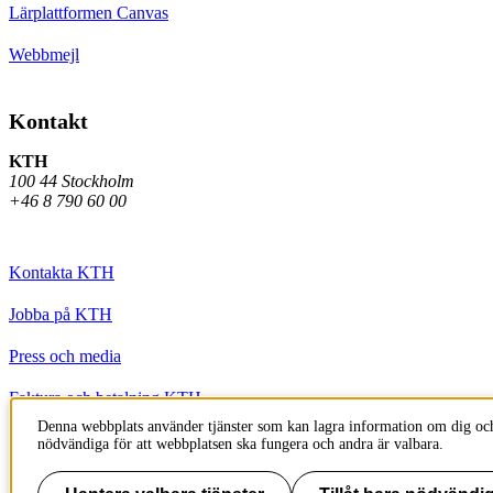
Lärplattformen Canvas
Webbmejl
Kontakt
KTH
100 44 Stockholm
+46 8 790 60 00
Kontakta KTH
Jobba på KTH
Press och media
Faktura och betalning KTH
Denna webbplats använder tjänster som kan lagra information om dig och
Om KTH:s webbplatser
nödvändiga för att webbplatsen ska fungera och andra är valbara.
Tillgänglighetsredogörelse