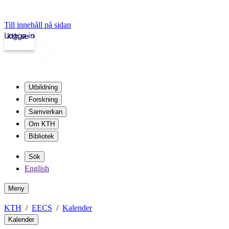
Till innehåll på sidan
Logga in
kth.se
Utbildning
Forskning
Samverkan
Om KTH
Bibliotek
Sök
English
Meny
KTH
EECS
Kalender
Kalender