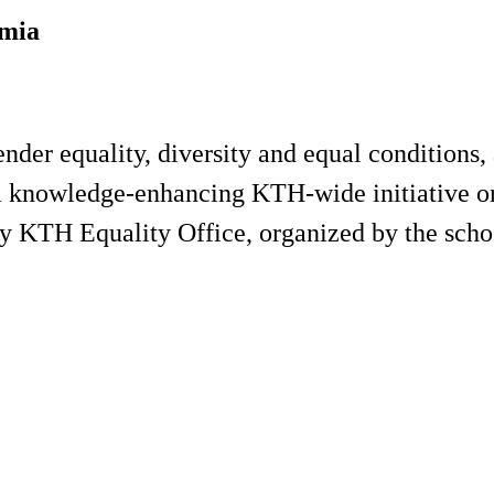
emia
er equality, diversity and equal conditions, 
 a knowledge-enhancing KTH-wide initiative on
d by KTH Equality Office, organized by the sc