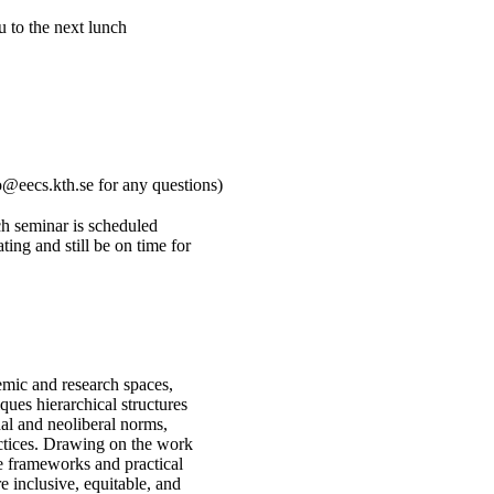
u to the next lunch
@eecs.kth.se for any questions)
ch seminar is scheduled
ing and still be on time for
emic and research spaces,
iques hierarchical structures
al and neoliberal norms,
actices. Drawing on the work
ve frameworks and practical
e inclusive, equitable, and