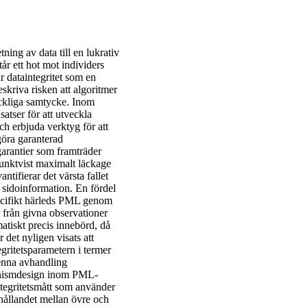
ning av data till en lukrativ
r ett hot mot individers
r dataintegritet som en
kriva risken att algoritmer
ryckliga samtycke. Inom
atser för att utveckla
h erbjuda verktyg för att
göra garanterad
garantier som framträder
unktvist maximalt läckage
tifierar det värsta fallet
 sidoinformation. En fördel
ecifikt härleds PML genom
r från givna observationer
ematiskt precis innebörd, då
 det nyligen visats att
egritetsparametern i termer
enna avhandling
kanismdesign inom PML-
ntegritetsmått som använder
rhållandet mellan övre och