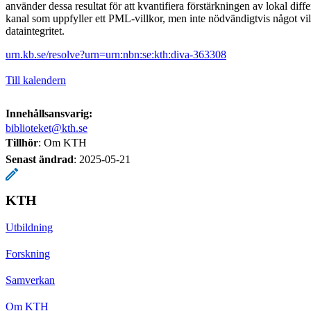
använder dessa resultat för att kvantifiera förstärkningen av lokal differ
kanal som uppfyller ett PML-villkor, men inte nödvändigtvis något villk
dataintegritet.
urn.kb.se/resolve?urn=urn:nbn:se:kth:diva-363308
Till kalendern
Innehållsansvarig:
biblioteket@kth.se
Tillhör
: Om KTH
Senast ändrad
:
2025-05-21
KTH
Utbildning
Forskning
Samverkan
Om KTH