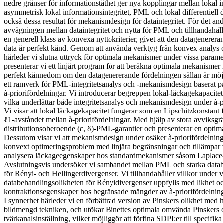
nedre gränser för informationstäthet ger nya kopplingar mellan lokal in
asymmetrisk lokal informationsintegritet, PML och lokal differentiell da
också dessa resultat för mekanismdesign för dataintegritet. För det an
avvägningen mellan dataintegritet och nytta för PML och tillhandahål
en generell klass av konvexa nyttokriterier, givet att den datagenerera
data är perfekt känd. Genom att använda verktyg från konvex analys o
härleder vi slutna uttryck för optimala mekanismer under vissa parame
presenterar vi ett linjärt program för att beräkna optimala mekanismer
perfekt kännedom om den datagenererande fördelningen sällan är möjlig
ett ramverk för PML-integritetsanalys och -mekanismdesign baserat på
à-priorifördelningar. Vi introducerar begreppen lokal-läckagekapacite
vilka underlättar både integritetsanalys och mekanismdesign under à-p
Vi visar att lokal läckagekapacitet fungerar som en Lipschitzkonsta
ℓ1-avståndet mellan à-priorifördelningar. Med hjälp av stora avviksgrä
distributionsoberoende (ε, δ)-PML-garantier och presenterar en optim
Dessutom visar vi att mekanismdesign under osäker à-priorifördelning k
konvext optimeringsproblem med linjära begränsningar och tillämpar v
analysera läckageegenskaper hos standardmekanismer såsom Laplac
Avslutningsvis undersöker vi sambandet mellan PML och starka data
för Rényi- och Hellingerdivergenser. Vi tillhandahåller villkor under v
databehandlingsolikheten för Rényidivergenser uppfylls med likhet oc
kontraktionsegenskaper hos begränsade mängder av à-priorifördelninga
I synnerhet härleder vi en förbättrad version av Pinskers olikhet me
bildmengd tekniken, och utökar Binettes optimala omvända Pinskers ol
tvärkanalsinställning, vilket möjliggör att förfina SDPI:er till specifik