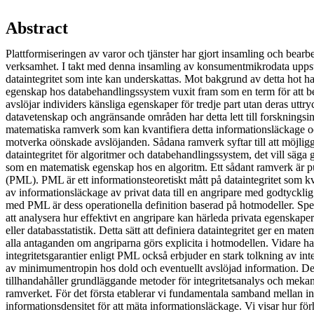
Abstract
Plattformiseringen av varor och tjänster har gjort insamling och bearbet
verksamhet. I takt med denna insamling av konsumentmikrodata uppstå
dataintegritet som inte kan underskattas. Mot bakgrund av detta hot ha
egenskap hos databehandlingssystem vuxit fram som en term för att bes
avslöjar individers känsliga egenskaper för tredje part utan deras utt
datavetenskap och angränsande områden har detta lett till forskningsins
matematiska ramverk som kan kvantifiera detta informationsläckage oc
motverka oönskade avslöjanden. Sådana ramverk syftar till att möjlig
dataintegritet för algoritmer och databehandlingssystem, det vill säga 
som en matematisk egenskap hos en algoritm. Ett sådant ramverk är p
(PML). PML är ett informationsteoretiskt mått på dataintegritet som kvan
av informationsläckage av privat data till en angripare med godtycklig
med PML är dess operationella definition baserad på hotmodeller. Sp
att analysera hur effektivt en angripare kan härleda privata egenskape
eller databasstatistik. Detta sätt att definiera dataintegritet ger en mat
alla antaganden om angriparna görs explicita i hotmodellen. Vidare har
integritetsgarantier enligt PML också erbjuder en stark tolkning av int
av minimumentropin hos dold och eventuellt avslöjad information. D
tillhandahåller grundläggande metoder för integritetsanalys och me
ramverket. För det första etablerar vi fundamentala samband mellan i
informationsdensitet för att mäta informationsläckage. Vi visar hur fö