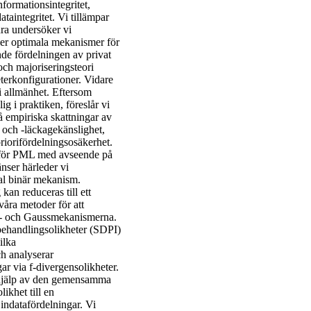
formationsintegritet,
taintegritet. Vi tillämpar
dra undersöker vi
ler optimala mekanismer för
nde fördelningen av privat
ch majoriseringsteori
terkonfigurationer. Vidare
 i allmänhet. Eftersom
 i praktiken, föreslår vi
 empiriska skattningar av
t och -läckagekänslighet,
riorifördelningsosäkerhet.
nt för PML med avseende på
nser härleder vi
al binär mekanism.
an reduceras till ett
åra metoder för att
e- och Gaussmekanismerna.
behandlingsolikheter (SDPI)
ilka
h analyserar
r via f-divergensolikheter.
d hjälp av den gemensamma
ikhet till en
a indatafördelningar. Vi