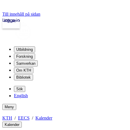
Till innehåll på sidan
Logga in
kth.se
Utbildning
Forskning
Samverkan
Om KTH
Bibliotek
Sök
English
Meny
KTH
EECS
Kalender
Kalender