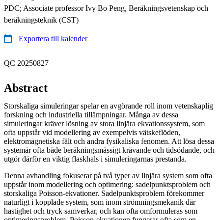
PDC; Associate professor Ivy Bo Peng, Beräkningsvetenskap och
beräkningsteknik (CST)
Exportera till kalender
QC 20250827
Abstract
Storskaliga simuleringar spelar en avgörande roll inom vetenskaplig
forskning och industriella tillämpningar. Många av dessa
simuleringar kräver lösning av stora linjära ekvationssystem, som
ofta uppstår vid modellering av exempelvis vätskeflöden,
elektromagnetiska fält och andra fysikaliska fenomen. Att lösa dessa
systemär ofta både beräkningsmässigt krävande och tidsödande, och
utgör därför en viktig flaskhals i simuleringarnas prestanda.
Denna avhandling fokuserar på två typer av linjära system som ofta
uppstår inom modellering och optimering: sadelpunktsproblem och
storskaliga Poisson-ekvationer. Sadelpunktsproblem förekommer
naturligt i kopplade system, som inom strömningsmekanik där
hastighet och tryck samverkar, och kan ofta omformuleras som
optimeringsproblem. Poisson-ekvationen fungerar ofta som en