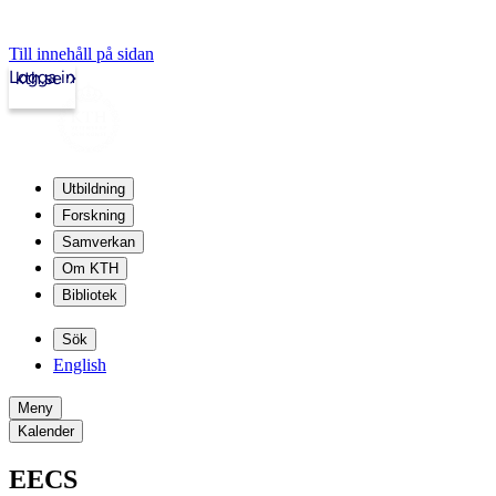
Till innehåll på sidan
Logga in
kth.se
Utbildning
Forskning
Samverkan
Om KTH
Bibliotek
Sök
English
Meny
Kalender
EECS