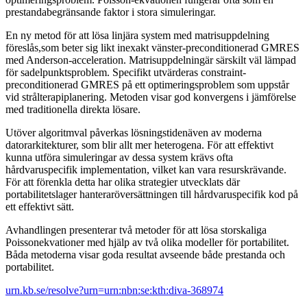
prestandabegränsande faktor i stora simuleringar.
En ny metod för att lösa linjära system med matrisuppdelning
föreslås,som beter sig likt inexakt vänster-preconditionerad GMRES
med Anderson-acceleration. Matrisuppdelningär särskilt väl lämpad
för sadelpunktsproblem. Specifikt utvärderas constraint-
preconditionerad GMRES på ett optimeringsproblem som uppstår
vid strålterapiplanering. Metoden visar god konvergens i jämförelse
med traditionella direkta lösare.
Utöver algoritmval påverkas lösningstidenäven av moderna
datorarkitekturer, som blir allt mer heterogena. För att effektivt
kunna utföra simuleringar av dessa system krävs ofta
hårdvaruspecifik implementation, vilket kan vara resurskrävande.
För att förenkla detta har olika strategier utvecklats där
portabilitetslager hanteraröversättningen till hårdvaruspecifik kod på
ett effektivt sätt.
Avhandlingen presenterar två metoder för att lösa storskaliga
Poissonekvationer med hjälp av två olika modeller för portabilitet.
Båda metoderna visar goda resultat avseende både prestanda och
portabilitet.
urn.kb.se/resolve?urn=urn:nbn:se:kth:diva-368974