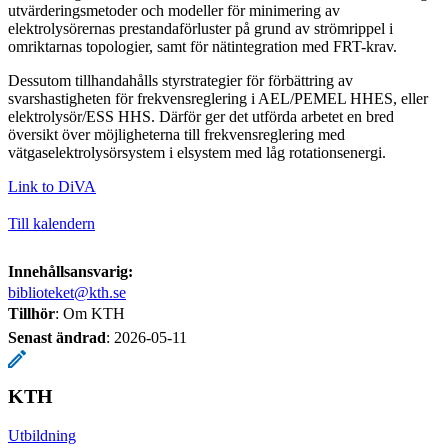
utvärderingsmetoder och modeller för minimering av
elektrolysörernas prestandaförluster på grund av strömrippel i
omriktarnas topologier, samt för nätintegration med FRT-krav.
Dessutom tillhandahålls styrstrategier för förbättring av
svarshastigheten för frekvensreglering i AEL/PEMEL HHES, eller
elektrolysör/ESS HHS. Därför ger det utförda arbetet en bred
översikt över möjligheterna till frekvensreglering med
vätgaselektrolysörsystem i elsystem med låg rotationsenergi.
Link to DiVA
Till kalendern
Innehållsansvarig:
biblioteket@kth.se
Tillhör
: Om KTH
Senast ändrad
:
2026-05-11
KTH
Utbildning