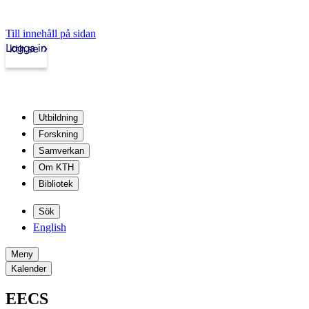
Till innehåll på sidan
Logga in
kth.se
Utbildning
Forskning
Samverkan
Om KTH
Bibliotek
Sök
English
Meny
Kalender
EECS