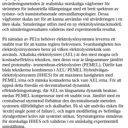
utvärderingsmetoden är realistiska storskaliga vågformer för
strömmen för industriella tillämpningar med ett brett spektrum av
tyristor- och transistorbaserade omvandlartopologier. Dessa
vågformer skalas ner för att kunna användas vid utvärderingen i en
liten skala. Simuleringar utförs med en ny elektrolysörstackmodell,
och simuleringsresultaten valideras med experimentella resultat.
På nätsidan av PEI:n behöver elektrolysörsystemen leverera ett
snabbt svar för att kunna reglera frekvensen. Svarshastigheten hos
elektrolysörsystemen beror på vilken elektrolysörteknik som
används. Alkaliska elektrolysörer (AEL) är den mest mogna och
kostnadseffektiva tekniken, men deras svar är långsammare jämfört
med protonutby- tesmembran-elektrolysörer (PEMEL). Därför kan
båda teknikerna kombineras i AEL/ PEMEL Hybridvätgas-
elektrolysörsystem (HHES) för att maximera hastigheten med
PEMEL:erna och minska kostnaderna tack vare AEL:erna. För att
uppnå detta föreslås en decentraliserad dynamisk
effektdelningsstrategi, där AEL:ns långsamma dynamik beaktas
medan PEMEL kompenserar med ett snabbt svar. Jämfört med en
centraliserad styrmetod förbättrar den decentraliserade metoden
systemets tillförlitlighet och skalbarhet. På så sätt undviks risken för
\textit{single point of failure}, och ingen modifiering av befintliga
styralgoritmer krävs när systemet utökas. Styrstrategierna simuleras
för storskaliga HHES och valideras i en småskalig experimentell
uppställning.