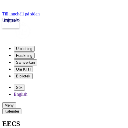
Till innehåll på sidan
Logga in
kth.se
Utbildning
Forskning
Samverkan
Om KTH
Bibliotek
Sök
English
Meny
Kalender
EECS