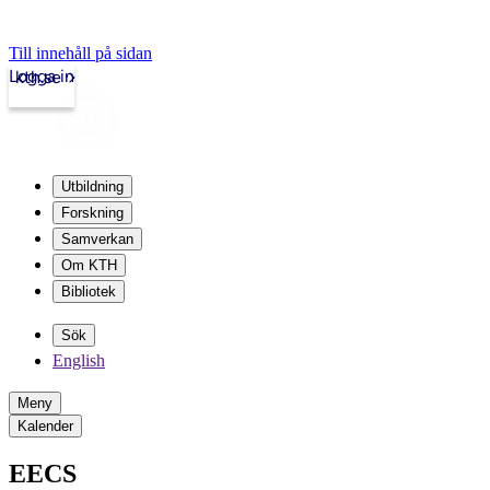
Till innehåll på sidan
Logga in
kth.se
Utbildning
Forskning
Samverkan
Om KTH
Bibliotek
Sök
English
Meny
Kalender
EECS