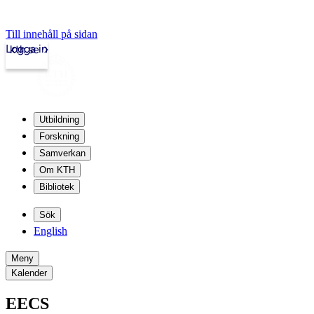
Till innehåll på sidan
Logga in
kth.se
Utbildning
Forskning
Samverkan
Om KTH
Bibliotek
Sök
English
Meny
Kalender
EECS