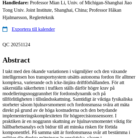
Handledare:
Professor Mian Li, Univ. of Michigan-Shanghai Jiao
Tong Univ. Joint Institute, Shanghai, China; Professor Håkan
Hjalmarsson, Reglerteknik
Exportera till kalender
QC 20251124
Abstract
I takt med den ökande variationen i vägmiljöer och den växande
intelligensen hos transportsystem utsätts autonoma fordon för alltmer
komplexa, varierande och icke-linjära driftförhållanden. För att
säkerställa säkerheten i trafiken ställs därför högre krav på
modelleringsnoggrannhet för fordonsdynamik och på
tillförlitligheten i tillståndsskattning. Samtidigt är viktiga fysikaliska
storheter såsom hjulnavsmoment och fordonsmassa svåra att mäta
direkt på grund av de höga kostnaderna och den betydande
implementeringskomplexiteten för högprecisionssensorer. I
praktiken är en noggrann skattning av hjulnavsmomentet viktig för
hållbarhetsanalys och bidrar till att minska risken för förtida
komponentfel. På samma sätt är fordonsmassa svår att bestämma i
miljöer där direkta mätningar är opraktiska, såsom i