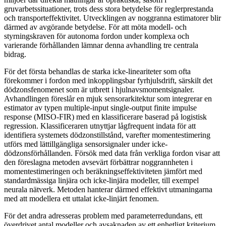
gruvarbetssituationer, trots dess stora betydelse för reglerprestanda
och transporteffektivitet. Utvecklingen av noggranna estimatorer blir
därmed av avgörande betydelse. För att möta modell- och
styrningskraven för autonoma fordon under komplexa och
varierande förhållanden lämnar denna avhandling tre centrala
bidrag.
För det första behandlas de starka icke-lineariteter som ofta
förekommer i fordon med inkopplingsbar fyrhjulsdrift, särskilt det
dödzonsfenomenet som är utbrett i hjulnavsmomentsignaler.
Avhandlingen föreslår en mjuk sensorarkitektur som integrerar en
estimator av typen multiple-input single-output finite impulse
response (MISO-FIR) med en klassificerare baserad på logistisk
regression. Klassificeraren utnyttjar lågfrequent indata för att
identifiera systemets dödzonstillstånd, varefter momentestimering
utförs med lättillgängliga sensorsignaler under icke-
dödzonsförhållanden. Försök med data från verkliga fordon visar att
den föreslagna metoden avsevärt förbättrar noggrannheten i
momentestimeringen och beräkningseffektiviteten jämfört med
standardmässiga linjära och icke-linjära modeller, till exempel
neurala nätverk. Metoden hanterar därmed effektivt utmaningarna
med att modellera ett uttalat icke-linjärt fenomen.
För det andra adresseras problem med parameterredundans, ett
överdrivet antal modeller och avsaknaden av ett enhetligt kriterium