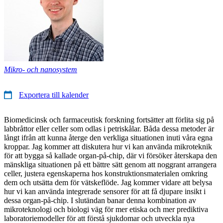
Mikro- och nanosystem
Exportera till kalender
Biomedicinsk och farmaceutisk forskning fortsätter att förlita sig på
labbråttor eller celler som odlas i petriskålar. Båda dessa metoder är
långt ifrån att kunna återge den verkliga situationen inuti våra egna
kroppar. Jag kommer att diskutera hur vi kan använda mikroteknik
för att bygga så kallade organ-på-chip, där vi försöker återskapa den
mänskliga situationen på ett bättre sätt genom att noggrant arrangera
celler, justera egenskaperna hos konstruktionsmaterialen omkring
dem och utsätta dem för vätskeflöde. Jag kommer vidare att belysa
hur vi kan använda integrerade sensorer för att få djupare insikt i
dessa organ-på-chip. I slutändan banar denna kombination av
mikroteknologi och biologi väg för mer etiska och mer prediktiva
laboratoriemodeller för att förstå sjukdomar och utveckla nya