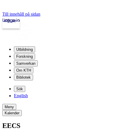
Till innehåll på sidan
Logga in
kth.se
Utbildning
Forskning
Samverkan
Om KTH
Bibliotek
Sök
English
Meny
Kalender
EECS