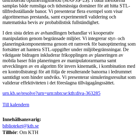
distribuerad optimeringsmetod (MAPS$^2$). I båda metoderna
samplas både rumsliga och tidsmässiga domäner för att hitta STL-
tillfredsställande banor. Vi presenterar flera exempel som visar
algoritmernas prestanda, samt experimentell validering och
matematiska bevis av probabilistisk fullständighet.
I den sista delen av avhandlingen behandlar vi kooperativ
manipulation genom begränsade miljöer. Vi integrerar styr- och
planeringskomponenterna genom ett ramverk för banoptimering som
fortsätter att hantera STL-uppgifter under miljöbegränsningar. De
viktigaste bidragen inkluderar frikopplingen av planeringen av
mobila baser från planeringen av manipulatorarmarna samt
utvecklingen av en algoritm för invers kinematik, i kombination med
en kontrollstrategi för att följa de resulterande banorna i ledrummet
samtidigt som hinder undviks. Vi presenterar simuleringsresultat som
validerar effektiviteten i det föreslagna tillvägagångssättet.
urn.kb.se/resolve?urn=urn:nbn:se:kth:diva-363285
Till kalendern
Innehållsansvarig:
biblioteket@kth.se
Tillhör
: Om KTH