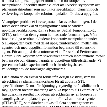
nämnda komplexa uppgifter inom ramen för kooperativ
manipulation. Specifikt strävar vi efter att utveckla styrsystem och
planeringsalgoritmer som möjliggör specifikation, planering och
exekvering av kooperativ robotmanipulation för dessa uppgifter.
Vi angriper problemet i tre separata delar av avhandlingen. I den
första delen utvecklar vi styralgoritmer som behandlar
uppgiftsspecifikationer, givna i form av Signal Temporal Logic
(STL), och kodar dem genom trattbaserade formuleringar. Våra
huvudsakliga resultat inkluderar kooperativ manipulation under
STL-uppgifter, både med delad uppgiftsinformation, mellan alla
agenter, och med uppgiftsinformation begränsad till en enskild
agent. För att uppnå detta utformar vi ett Prescribed Performance
Control (PPC)-system som säkerställer att felen inom trattarna förblir
begränsade och därmed garanterar uppgiftens tillfredsställande. Vi
presenterar både experimentella och simuleringsbaserade
valideringar av de föreslagna algoritmerna.
I den andra delen skiftar vi fokus från design av styrsystem till
utveckling av planeringsalgoritmer för att uppfylla STL-
specifikationer. Denna förskjutning ger ytterligare flexibilitet och
möjliggör en bredare hantering av olika typer av STL-formler. Våra
huvudsakliga resultat inkluderar utvecklingen av en kooperativ
samplingsbaserad planeringsalgoritm för två autonoma agenter
(STLcoRRT), som därefter utökas till flera agenter genom en