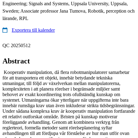
Engineering; Signals and Systems, Uppsala University, Uppsala,
Sweden; Associate professor Jana Tumova, Robotik, perception och
lärande, RPL
Exportera till kalender
QC 20250512
Abstract
Kooperativ manipulation, då flera robotmanipulatorer samarbetar
för att transportera ett objekt, innebär betydande tekniska
utmaningar, till följd av växelverkan mellan manipulatorerna,
komplexiteten i att planera rörelser i begränsade miljöer samt
behovet av exakt koordinering trots ofullständig kunskap om
systemet. Utmaningarna ökar ytterligare när uppgifterna inte bara
innebär rumsliga krav utan även inkluderar strikta tidsbegränsningar.
Under sådana komplexa krav är kooperativ manipulation fortfarande
ett relativt outforskat område. Bristen på kunskap motiverar
föreliggande avhandling. Genom att kombinera verktyg från
reglerteori, formella metoder samt rörelseplanering syftar
avhandlingen till att fördjupa vår förståelse av hur man utför ovan