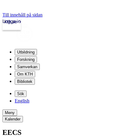
Till innehåll på sidan
Logga in
kth.se
Utbildning
Forskning
Samverkan
Om KTH
Bibliotek
Sök
English
Meny
Kalender
EECS