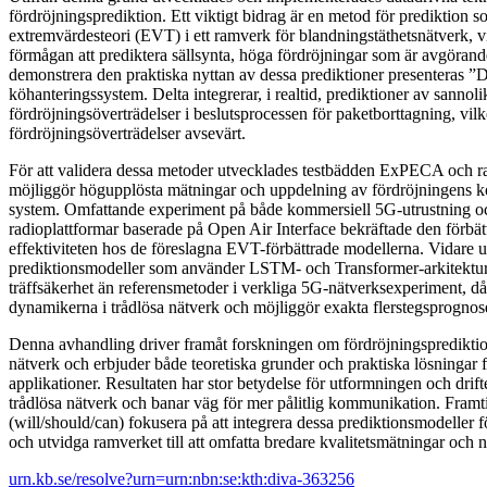
fördröjningsprediktion. Ett viktigt bidrag är en metod för prediktion s
extremvärdesteori (EVT) i ett ramverk för blandningstäthetsnätverk, vi
förmågan att prediktera sällsynta, höga fördröjningar som är avgöran
demonstrera den praktiska nyttan av dessa prediktioner presenteras ”Del
köhanteringssystem. Delta integrerar, i realtid, prediktioner av sannoli
fördröjningsöverträdelser i beslutsprocessen för paketborttagning, vil
fördröjningsöverträdelser avsevärt.
För att validera dessa metoder utvecklades testbädden ExPECA och
möjliggör högupplösta mätningar och uppdelning av fördröjningens k
system. Omfattande experiment på både kommersiell 5G-utrustning o
radioplattformar baserade på Open Air Interface bekräftade den förbä
effektiviteten hos de föreslagna EVT-förbättrade modellerna. Vidare 
prediktionsmodeller som använder LSTM- och Transformer-arkitektur
träffsäkerhet än referensmetoder i verkliga 5G-nätverksexperiment, då
dynamikerna i trådlösa nätverk och möjliggör exakta flerstegsprognos
Denna avhandling driver framåt forskningen om fördröjningsprediktion
nätverk och erbjuder både teoretiska grunder och praktiska lösningar f
applikationer. Resultaten har stor betydelse för utformningen och drif
trådlösa nätverk och banar väg för mer pålitlig kommunikation. Framt
(will/should/can) fokusera på att integrera dessa prediktionsmodeller f
och utvidga ramverket till att omfatta bredare kvalitetsmätningar och n
urn.kb.se/resolve?urn=urn:nbn:se:kth:diva-363256