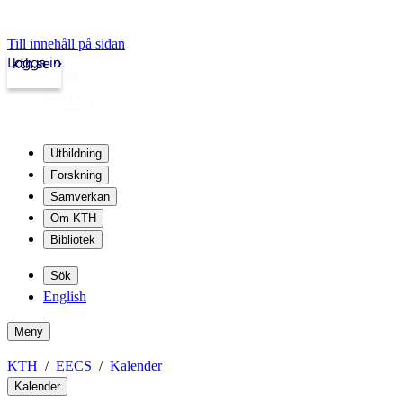
Till innehåll på sidan
Logga in
kth.se
Utbildning
Forskning
Samverkan
Om KTH
Bibliotek
Sök
English
Meny
KTH
EECS
Kalender
Kalender