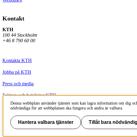
Kontakt
KTH
100 44 Stockholm
+46 8 790 60 00
Kontakta KTH
Jobba på KTH
Press och media
Faktura och betalning KTH
Denna webbplats använder tjänster som kan lagra information om dig och
Om KTH:s webbplatser
nödvändiga för att webbplatsen ska fungera och andra är valbara.
Tillgänglighetsredogörelse
Hantera valbara tjänster
Tillåt bara nödvändig
Till sidans topp