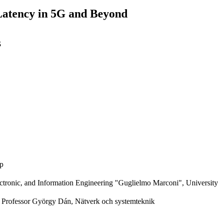
f Latency in 5G and Beyond
s
ap
ectronic, and Information Engineering "Guglielmo Marconi", University
; Professor György Dán, Nätverk och systemteknik