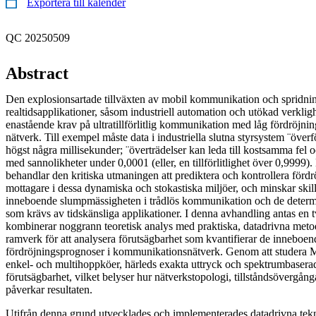
Exportera till kalender
QC 20250509
Abstract
Den explosionsartade tillväxten av mobil kommunikation och spridni
realtidsapplikationer, såsom industriell automation och utökad verklig
enastående krav på ultratillförlitlig kommunikation med låg fördröjn
nätverk. Till exempel måste data i industriella slutna styrsystem ¨över
högst några millisekunder; ¨överträdelser kan leda till kostsamma fel o
med sannolikheter under 0,0001 (eller, en tillförlitlighet över 0,9999
behandlar den kritiska utmaningen att prediktera och kontrollera fördr
mottagare i dessa dynamiska och stokastiska miljöer, och minskar ski
inneboende slumpmässigheten i trådlös kommunikation och de determi
som krävs av tidskänsliga applikationer. I denna avhandling antas en
kombinerar noggrann teoretisk analys med praktiska, datadrivna metode
ramverk för att analysera förutsägbarhet som kvantifierar de inneboen
fördröjningsprognoser i kommunikationsnätverk. Genom att studera 
enkel- och multihoppköer, härleds exakta uttryck och spektrumbaserad
förutsägbarhet, vilket belyser hur nätverkstopologi, tillståndsövergån
påverkar resultaten.
Utifrån denna grund utvecklades och implementerades datadrivna tekni