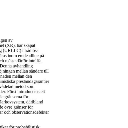
ngen av
het (XR), har skapat
ing (URLLC) i trådlösa
föras inom en deadline på
ch måste därför inträffa
). Denna avhandling
öjningen mellan sändare till
llnaden mellan den
nistiska prestandagarantier
 tvådelad metod som
r. Först introduceras ett
de gränserna för
Markovsystem, däribland
e övre gränser för
gar och observationsdefekter
ker för probabilistisk