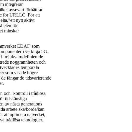
om integrerar
lket avsevärt förbättrar
de för URLLC. För att
ta,”ett nytt aktivt
kheten för
ket minskar
 ramverket EDAF, som
omponenter i verkliga 5G-
ch mjukvarudefinierade
ttrade noggrannheten och
utvecklades temporala
er som visade högre
 de fångar de tidsvarierande
er.
 och -kontroll i trådlösa
ör tidskänsliga
ten av nästa generations
ida arbete ska/borde/kan
ör att optimera nätverket,
ya trådlösa teknologier.