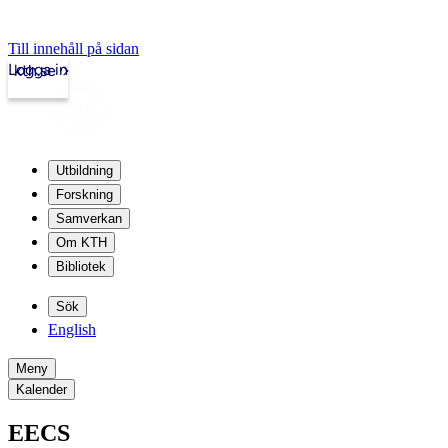
Till innehåll på sidan
Logga in
kth.se
Utbildning
Forskning
Samverkan
Om KTH
Bibliotek
Sök
English
Meny
Kalender
EECS