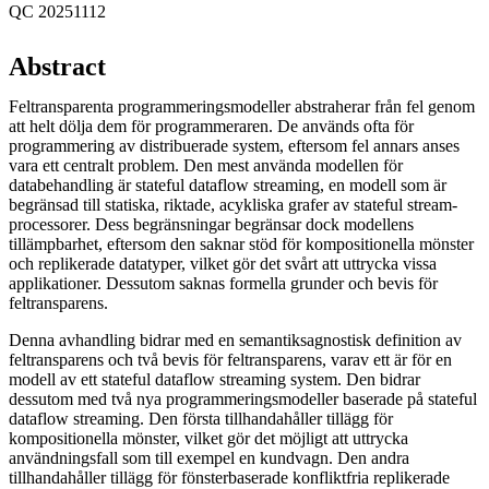
QC 20251112
Abstract
Feltransparenta programmeringsmodeller abstraherar från fel genom
att helt dölja dem för programmeraren. De används ofta för
programmering av distribuerade system, eftersom fel annars anses
vara ett centralt problem. Den mest använda modellen för
databehandling är stateful dataflow streaming, en modell som är
begränsad till statiska, riktade, acykliska grafer av stateful stream-
processorer. Dess begränsningar begränsar dock modellens
tillämpbarhet, eftersom den saknar stöd för kompositionella mönster
och replikerade datatyper, vilket gör det svårt att uttrycka vissa
applikationer. Dessutom saknas formella grunder och bevis för
feltransparens.
Denna avhandling bidrar med en semantiksagnostisk definition av
feltransparens och två bevis för feltransparens, varav ett är för en
modell av ett stateful dataflow streaming system. Den bidrar
dessutom med två nya programmeringsmodeller baserade på stateful
dataflow streaming. Den första tillhandahåller tillägg för
kompositionella mönster, vilket gör det möjligt att uttrycka
användningsfall som till exempel en kundvagn. Den andra
tillhandahåller tillägg för fönsterbaserade konfliktfria replikerade