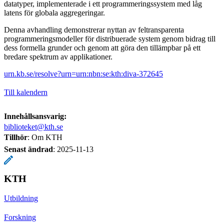
datatyper, implementerade i ett programmeringssystem med låg
latens för globala aggregeringar.
Denna avhandling demonstrerar nyttan av feltransparenta
programmeringsmodeller för distribuerade system genom bidrag till
dess formella grunder och genom att göra den tillämpbar på ett
bredare spektrum av applikationer.
urn.kb.se/resolve?urn=urn:nbn:se:kth:diva-372645
Till kalendern
Innehållsansvarig:
biblioteket@kth.se
Tillhör
: Om KTH
Senast ändrad
:
2025-11-13
KTH
Utbildning
Forskning