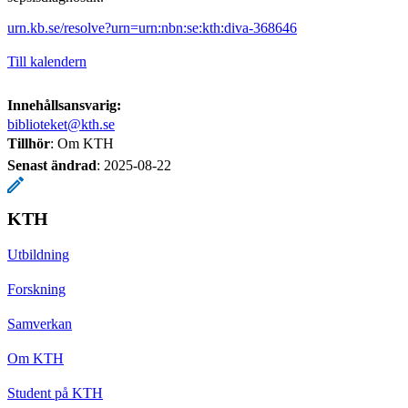
urn.kb.se/resolve?urn=urn:nbn:se:kth:diva-368646
Till kalendern
Innehållsansvarig:
biblioteket@kth.se
Tillhör
: Om KTH
Senast ändrad
:
2025-08-22
KTH
Utbildning
Forskning
Samverkan
Om KTH
Student på KTH