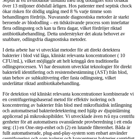
Sepsis är ett livshotande tillstånd med hög dödlighet som orsakar
över 13 miljoner dödsfall årligen. Hos patienter med septisk chock
ökar risken för dödlig utgång med 8 % varje timme som
behandlingen fördröjs. Nuvarande diagnostiska metoder är starkt
beroende av blododling – en tidskrävande process som innefattar
flera odlingssteg och kan ta flera dagar, vilket fördröjer riktad
antibiotikabehandling. Detta understryker det akuta behovet av
snabbare, odlingsfria diagnostiska metoder.
I detta arbete har vi utvecklat metoder för att direkt detektera
bakterier i blod vid låga, kliniskt relevanta koncentrationer ( 10
CFU/mL), vilket möjliggör att helt kringgå den traditionella
odlingsprocessen. Vi har dessutom utvecklat teknologier för direkt
bakteriell identifiering och resistensbestämning (AST) från blod,
utan behov av subkultivering eller fasta odlingssteg, vilket
underlättar riktad antibiotikabehandling.
För detektion vid kliniskt relevanta koncentrationer kombinerade vi
en centrifugeringsbaserad metod för effektiv isolering och
koncentrering av bakterier från blod med mikrofluidisk infångning
och automatiserad bakteriedetektering med hjälp av djupinlärning
applicerad på mikroskopibilder. Vi utvecklade även två nya centrifu
genheter för att automatisera ovanstående provberedning i ett enda
steg: (1) en One-step-enhet och (2) en lutande filterenhet. Båda är
fullt automatiserade, plug-and-play-system som enbart använder
centrifugering och som isolerar och koncentrerar bakterier samtidigt