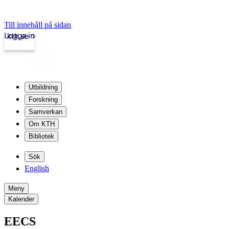
Till innehåll på sidan
Logga in
kth.se
Utbildning
Forskning
Samverkan
Om KTH
Bibliotek
Sök
English
Meny
Kalender
EECS