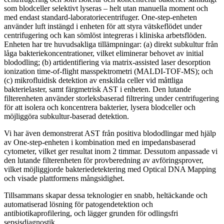
som blodceller selektivt lyseras – helt utan manuella moment och
med endast standard-laboratoriecentrifuger. One-step-enheten
använder luft instängd i enheten för att styra vätskeflödet under
centrifugering och kan sömlöst integreras i kliniska arbetsflöden.
Enheten har tre huvudsakliga tillämpningar: (a) direkt subkultur från
låga bakteriekoncentrationer, vilket eliminerar behovet av initial
blododling; (b) artidentifiering via matrix-assisted laser desorption
ionization time-of-flight masspektrometri (MALDI-TOF-MS); och
(c) mikrofluidisk detektion av enskilda celler vid måttliga
bakterielaster, samt färgmetrisk AST i enheten. Den lutande
filterenheten använder storleksbaserad filtrering under centrifugering
för att isolera och koncentrera bakterier, lysera blodceller och
möjliggöra subkultur-baserad detektion.
Vi har även demonstrerat AST från positiva blododlingar med hjälp
av One-step-enheten i kombination med en impedansbaserad
cytometer, vilket ger resultat inom 2 timmar. Dessutom anpassade vi
den lutande filterenheten för provberedning av avföringsprover,
vilket möjliggjorde bakteriedetektering med Optical DNA Mapping
och visade plattformens mångsidighet.
Tillsammans skapar dessa teknologier en snabb, heltäckande och
automatiserad lösning för patogendetektion och
antibiotikaprofilering, och lägger grunden för odlingsfri
sepsisdiagnostik.