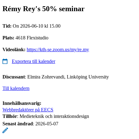
Rémy Rey's 50% seminar
Tid:
On 2026-06-10 kl 15.00
Plats:
4618 Flexistudio
Videolänk:
https://kth-se.zoom.us/my/re.my
Exportera till kalender
Discussant
: Elmira Zohrevandi, Linköping University
Till kalendern
Innehållsansvarig:
Webbredaktörer på EECS
Tillhör
: Medieteknik och interaktionsdesign
Senast ändrad
:
2026-05-07