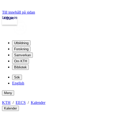
Till innehåll på sidan
Logga in
kth.se
Utbildning
Forskning
Samverkan
Om KTH
Bibliotek
Sök
English
Meny
KTH
EECS
Kalender
Kalender