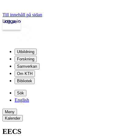
Till innehåll på sidan
Logga in
kth.se
Utbildning
Forskning
Samverkan
Om KTH
Bibliotek
Sök
English
Meny
Kalender
EECS