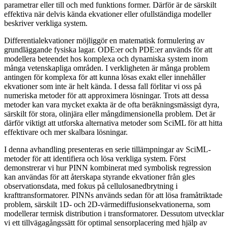
parametrar eller till och med funktions former. Därför är de särskilt
effektiva när delvis kända ekvationer eller ofullständiga modeller
beskriver verkliga system.
Differentialekvationer möjliggör en matematisk formulering av
grundläggande fysiska lagar. ODE:er och PDE:er används för att
modellera beteendet hos komplexa och dynamiska system inom
många vetenskapliga områden. I verkligheten är många problem
antingen för komplexa för att kunna lösas exakt eller innehåller
ekvationer som inte är helt kända. I dessa fall förlitar vi oss på
numeriska metoder för att approximera lösningar. Trots att dessa
metoder kan vara mycket exakta är de ofta beräkningsmässigt dyra,
särskilt för stora, olinjära eller mångdimensionella problem. Det är
därför viktigt att utforska alternativa metoder som SciML för att hitta
effektivare och mer skalbara lösningar.
I denna avhandling presenteras en serie tillämpningar av SciML-
metoder för att identifiera och lösa verkliga system. Först
demonstrerar vi hur PINN kombinerat med symbolisk regression
kan användas för att återskapa styrande ekvationer från gles
observationsdata, med fokus på cellulosanedbrytning i
krafttransformatorer. PINNs används sedan för att lösa framåtriktade
problem, särskilt 1D- och 2D-värmediffusionsekvationerna, som
modellerar termisk distribution i transformatorer. Dessutom utvecklar
vi ett tillvägagångssätt för optimal sensorplacering med hjälp av