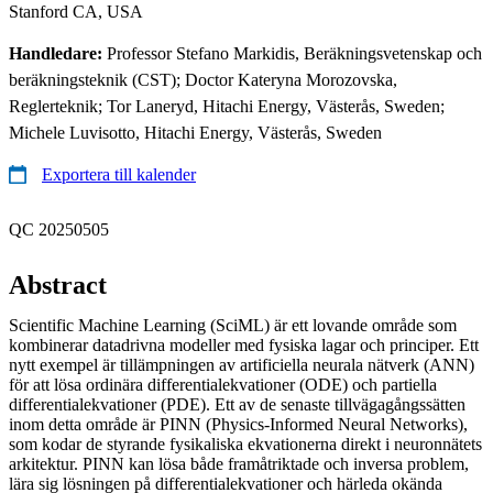
Stanford CA, USA
Handledare:
Professor Stefano Markidis, Beräkningsvetenskap och
beräkningsteknik (CST); Doctor Kateryna Morozovska,
Reglerteknik; Tor Laneryd, Hitachi Energy, Västerås, Sweden;
Michele Luvisotto, Hitachi Energy, Västerås, Sweden
Exportera till kalender
QC 20250505
Abstract
Scientific Machine Learning (SciML) är ett lovande område som
kombinerar datadrivna modeller med fysiska lagar och principer. Ett
nytt exempel är tillämpningen av artificiella neurala nätverk (ANN)
för att lösa ordinära differentialekvationer (ODE) och partiella
differentialekvationer (PDE). Ett av de senaste tillvägagångssätten
inom detta område är PINN (Physics-Informed Neural Networks),
som kodar de styrande fysikaliska ekvationerna direkt i neuronnätets
arkitektur. PINN kan lösa både framåtriktade och inversa problem,
lära sig lösningen på differentialekvationer och härleda okända