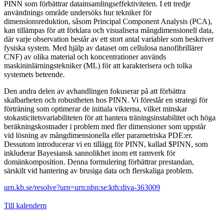
PINN som förbättrar datainsamlingseffektiviteten. I ett tredje
användnings område undersöks hur tekniker för
dimensionsreduktion, såsom Principal Component Analysis (PCA),
kan tillämpas för att förklara och visualisera mångdimensionell data,
där varje observation består av ett stort antal variabler som beskriver
fysiska system. Med hjälp av dataset om cellulosa nanofibrillärer
CNF) av olika material och koncentrationer används
maskininlärningstekniker (ML) för att karakterisera och tolka
systemets beteende.
Den andra delen av avhandlingen fokuserar på att förbättra
skalbarheten och robustheten hos PINN. Vi föreslår en strategi för
förträning som optimerar de initiala vikterna, vilket minskar
stokasticitetsvariabiliteten för att hantera träningsinstabilitet och höga
beräkningskostnader i problem med fler dimensioner som uppstår
vid lösning av mångdimensionella eller parametriska PDE:er.
Dessutom introducerar vi en tillägg för PINN, kallad $PINN, som
inkluderar Bayesiansk sannolikhet inom ett ramverk för
domänkomposition. Denna formulering förbättrar prestandan,
särskilt vid hantering av brusiga data och flerskaliga problem.
urn.kb.se/resolve?urn=urn:nbn:se:kth:diva-363009
Till kalendern