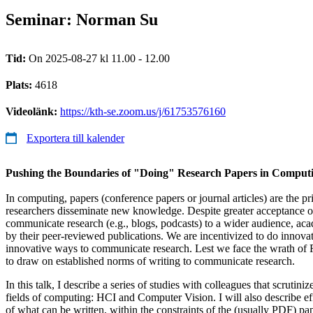
Seminar: Norman Su
Tid:
On 2025-08-27 kl 11.00 - 12.00
Plats:
4618
Videolänk:
https://kth-se.zoom.us/j/61753576160
Exportera till kalender
Pushing the Boundaries of "Doing" Research Papers in Comput
In computing, papers (conference papers or journal articles) are the 
researchers disseminate new knowledge. Despite greater acceptance o
communicate research (e.g., blogs, podcasts) to a wider audience, aca
by their peer-reviewed publications. We are incentivized to do innovat
innovative ways to communicate research. Lest we face the wrath of Re
to draw on established norms of writing to communicate research.
In this talk, I describe a series of studies with colleagues that scrutin
fields of computing: HCI and Computer Vision. I will also describe ef
of what can be written, within the constraints of the (usually PDF) pape