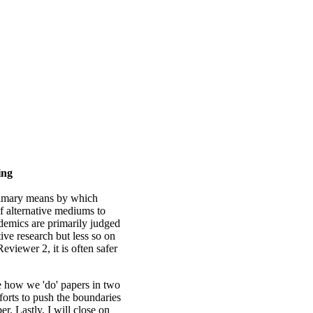
ing
primary means by which
f alternative mediums to
demics are primarily judged
ive research but less so on
viewer 2, it is often safer
ize how we 'do' papers in two
forts to push the boundaries
r. Lastly, I will close on