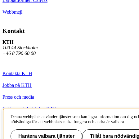
Lärplattformen Canvas
Webbmejl
Kontakt
KTH
100 44 Stockholm
+46 8 790 60 00
Kontakta KTH
Jobba på KTH
Press och media
Faktura och betalning KTH
Denna webbplats använder tjänster som kan lagra information om dig och
Om KTH:s webbplatser
nödvändiga för att webbplatsen ska fungera och andra är valbara.
Tillgänglighetsredogörelse
Hantera valbara tjänster
Tillåt bara nödvändig