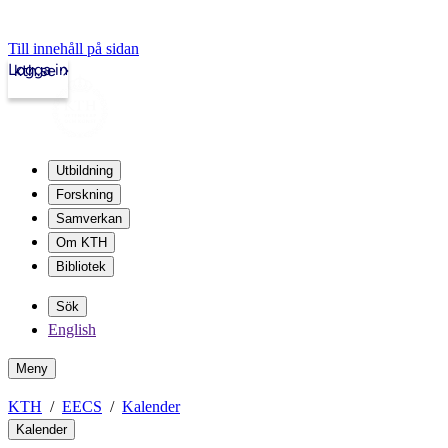
Till innehåll på sidan
Logga in
kth.se
Utbildning
Forskning
Samverkan
Om KTH
Bibliotek
Sök
English
Meny
KTH
EECS
Kalender
Kalender