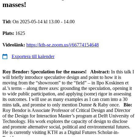
masses!
Tid:
On 2025-05-14 kl 13.00 - 14.00
Plats:
1625
Videolänk:
https://kth-se.zoom.us/j/66774154648
Exportera till kalender
Roy Bendor: Speculation for the masses!
Abstract:
In this talk I
will briefly introduce speculative design and point to how it is
moving from the “showroom” to the “field” – in Ilpo Koskinen et
al.’s terms – along three axes: grounding the speculation, opening it
to wide public participation, and applying (some) rigor in assessing
its outcomes. I will use as many examples as I can cram into a 30
mins talk, and promise to only mention Dunne & Raby once.
Bio:
Roy Bendor is Associate Professor of Critical Design and Director
of the Design for Interaction Master’s program at Delft University of
Technology. His work explores the capacity of design to disclose
and promote alternative social, political and environmental futures.
He is currently visiting KTH as a Digital Futures Scholar-in-