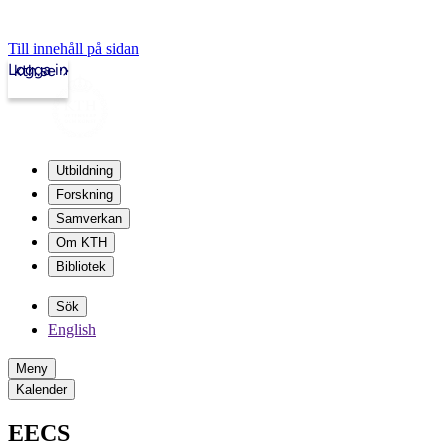
Till innehåll på sidan
Logga in
kth.se
Utbildning
Forskning
Samverkan
Om KTH
Bibliotek
Sök
English
Meny
Kalender
EECS