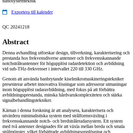
nanosystemteknik
Exportera till kalender
QC 20241218
Abstract
Denna avhandling utforskar design, tillverkning, karakterisering och
prestanda hos frekvensdiverse antenner och frekvensskannande
notchstråleantenner för högupplöst radardetektion och avbildning
vid sub-THz-frekvenser i intervallet 220 till 330 GHz.
Genom att använda banbrytande kiselmikromaskineringstekniker
presenterar arbetet innovativa lösningar som adresserar utmaningar
inom högupplöst radaravbildning, med fokus på att förbättra
avbildningsprestanda, minska hårdvarukomplexiteten och stärka
signalbehandlingstekniker.
Kärnan i denna forskning är att analysera, karakterisera och
utvärdera minimalistiska system med strålformsväxling i
frekvensskannande notch- och bredstråleradarsystem. Ett system
med två antenner designades för att växla mellan breda och smala
strålmönster, vilket förbättrade avbildningsupplösning och