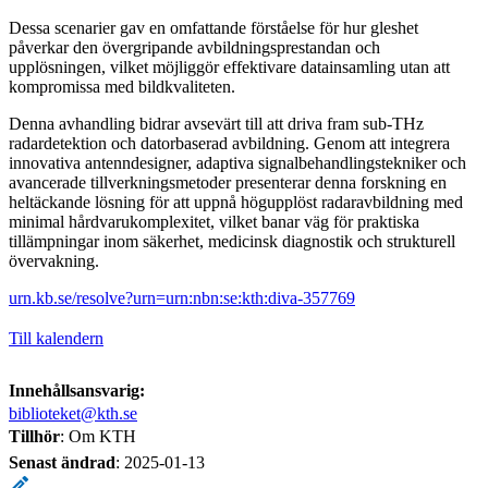
Dessa scenarier gav en omfattande förståelse för hur gleshet
påverkar den övergripande avbildningsprestandan och
upplösningen, vilket möjliggör effektivare datainsamling utan att
kompromissa med bildkvaliteten.
Denna avhandling bidrar avsevärt till att driva fram sub-THz
radardetektion och datorbaserad avbildning. Genom att integrera
innovativa antenndesigner, adaptiva signalbehandlingstekniker och
avancerade tillverkningsmetoder presenterar denna forskning en
heltäckande lösning för att uppnå högupplöst radaravbildning med
minimal hårdvarukomplexitet, vilket banar väg för praktiska
tillämpningar inom säkerhet, medicinsk diagnostik och strukturell
övervakning.
urn.kb.se/resolve?urn=urn:nbn:se:kth:diva-357769
Till kalendern
Innehållsansvarig:
biblioteket@kth.se
Tillhör
: Om KTH
Senast ändrad
:
2025-01-13