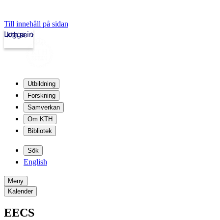
Till innehåll på sidan
Logga in
kth.se
Utbildning
Forskning
Samverkan
Om KTH
Bibliotek
Sök
English
Meny
Kalender
EECS