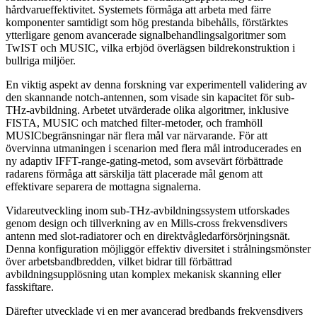
hårdvarueffektivitet. Systemets förmåga att arbeta med färre
komponenter samtidigt som hög prestanda bibehålls, förstärktes
ytterligare genom avancerade signalbehandlingsalgoritmer som
TwIST och MUSIC, vilka erbjöd överlägsen bildrekonstruktion i
bullriga miljöer.
En viktig aspekt av denna forskning var experimentell validering av
den skannande notch-antennen, som visade sin kapacitet för sub-
THz-avbildning. Arbetet utvärderade olika algoritmer, inklusive
FISTA, MUSIC och matched filter-metoder, och framhöll
MUSICbegränsningar när flera mål var närvarande. För att
övervinna utmaningen i scenarion med flera mål introducerades en
ny adaptiv IFFT-range-gating-metod, som avsevärt förbättrade
radarens förmåga att särskilja tätt placerade mål genom att
effektivare separera de mottagna signalerna.
Vidareutveckling inom sub-THz-avbildningssystem utforskades
genom design och tillverkning av en Mills-cross frekvensdivers
antenn med slot-radiatorer och en direktvågledarförsörjningsnät.
Denna konfiguration möjliggör effektiv diversitet i strålningsmönster
över arbetsbandbredden, vilket bidrar till förbättrad
avbildningsupplösning utan komplex mekanisk skanning eller
fasskiftare.
Därefter utvecklade vi en mer avancerad bredbands frekvensdivers