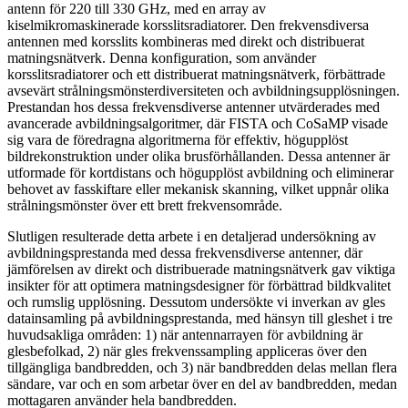
antenn för 220 till 330 GHz, med en array av
kiselmikromaskinerade korsslitsradiatorer. Den frekvensdiversa
antennen med korsslits kombineras med direkt och distribuerat
matningsnätverk. Denna konfiguration, som använder
korsslitsradiatorer och ett distribuerat matningsnätverk, förbättrade
avsevärt strålningsmönsterdiversiteten och avbildningsupplösningen.
Prestandan hos dessa frekvensdiverse antenner utvärderades med
avancerade avbildningsalgoritmer, där FISTA och CoSaMP visade
sig vara de föredragna algoritmerna för effektiv, högupplöst
bildrekonstruktion under olika brusförhållanden. Dessa antenner är
utformade för kortdistans och högupplöst avbildning och eliminerar
behovet av fasskiftare eller mekanisk skanning, vilket uppnår olika
strålningsmönster över ett brett frekvensområde.
Slutligen resulterade detta arbete i en detaljerad undersökning av
avbildningsprestanda med dessa frekvensdiverse antenner, där
jämförelsen av direkt och distribuerade matningsnätverk gav viktiga
insikter för att optimera matningsdesigner för förbättrad bildkvalitet
och rumslig upplösning. Dessutom undersökte vi inverkan av gles
datainsamling på avbildningsprestanda, med hänsyn till gleshet i tre
huvudsakliga områden: 1) när antennarrayen för avbildning är
glesbefolkad, 2) när gles frekvenssampling appliceras över den
tillgängliga bandbredden, och 3) när bandbredden delas mellan flera
sändare, var och en som arbetar över en del av bandbredden, medan
mottagaren använder hela bandbredden.