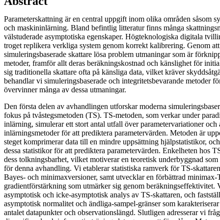
Abstract
Parameterskattning är en central uppgift inom olika områden såsom syst
och maskininlärning. Bland befintlig litteratur finns många skattnings
välstuderade asymptotiska egenskaper. Högteknologiska digitala tvilli
troget replikera verkliga system genom korrekt kalibrering. Genom at
simuleringsbaserade skattare lösa problem utmaningar som är förknipp
metoder, framför allt deras beräkningskostnad och känslighet för initi
sig traditionella skattare ofta på känsliga data, vilket kräver skyddsåt
behandlar vi simuleringsbaserade och integritetsbevarande metoder f
övervinner många av dessa utmaningar.
Den första delen av avhandlingen utforskar moderna simuleringsbaser
fokus på tvåstegsmetoden (TS). TS-metoden, som verkar under parad
inlärning, simulerar ett stort antal utfall över parametervariationer o
inlärningsmetoder för att prediktera parametervärden. Metoden är uppde
steget komprimerar data till en mindre uppsättning hjälpstatistikor, oc
dessa statistikor för att prediktera parametervärden. Enkelheten hos T
dess tolkningsbarhet, vilket motiverar en teoretisk underbyggnad som 
för denna avhandling. Vi etablerar statistiska ramverk för TS-skattaren,
Bayes- och minimaxversioner, samt utvecklar en förbättrad minimax-
gradientförstärkning som utmärker sig genom beräkningseffektivitet.
asymptotisk och icke-asymptotisk analys av TS-skattaren, och fastställ
asymptotisk normalitet och ändliga-sampel-gränser som karakteriserar s
antalet datapunkter och observationslängd. Slutligen adresserar vi frå