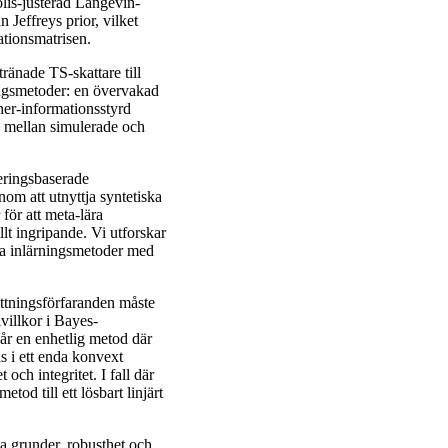
olis-justerad Langevin-
Jeffreys prior, vilket
tionsmatrisen.
ränade TS-skattare till
ringsmetoder: en övervakad
er-informationsstyrd
 mellan simulerade och
eringsbaserade
nom att utnyttja syntetiska
för att meta-lära
llt ingripande. Vi utforskar
ta inlärningsmetoder med
attningsförfaranden måste
ivillkor i Bayes-
lår en enhetlig metod där
as i ett enda konvext
ch integritet. I fall där
d till ett lösbart linjärt
ka grunder, robusthet och