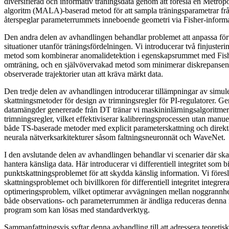
diversifierad och informativ träningsdata genom att föreslå en Metrop
algoritm (MALA)-baserad metod för att sampla träningsparametrar från 
återspeglar parameterrummets inneboende geometri via Fisher-informa
Den andra delen av avhandlingen behandlar problemet att anpassa fört
situationer utanför träningsfördelningen. Vi introducerar två finjuste
metod som kombinerar anomalidetektion i egenskapsrummet med Fish
omträning, och en självövervakad metod som minimerar diskrepansen
observerade trajektorier utan att kräva märkt data.
Den tredje delen av avhandlingen introducerar tillämpningar av simul
skattningsmetoder för design av trimningsregler för PI-regulatorer. Ge
datamängder genererade från DT tränar vi maskininlärningsalgoritmer 
trimningsregler, vilket effektiviserar kalibreringsprocessen utan manue
både TS-baserade metoder med explicit parameterskattning och direk
neurala nätverksarkitekturer såsom faltningsneuronnät och WaveNet.
I den avslutande delen av avhandlingen behandlar vi scenarier där sk
hantera känsliga data. Här introducerar vi differentiell integritet som b
punktskattningsproblemet för att skydda känslig information. Vi föres
skattningsproblemet och bivillkoren för differentiell integritet integrer
optimeringsproblem, vilket optimerar avvägningen mellan noggrannhet o
både observations- och parameterrummen är ändliga reduceras denna meto
program som kan lösas med standardverktyg.
Sammanfattningsvis syftar denna avhandling till att adressera teoretis