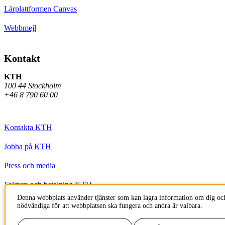
Lärplattformen Canvas
Webbmejl
Kontakt
KTH
100 44 Stockholm
+46 8 790 60 00
Kontakta KTH
Jobba på KTH
Press och media
Faktura och betalning KTH
Denna webbplats använder tjänster som kan lagra information om dig och
Om KTH:s webbplatser
nödvändiga för att webbplatsen ska fungera och andra är valbara.
Tillgänglighetsredogörelse