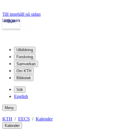
Till innehåll på sidan
Logga in
kth.se
Utbildning
Forskning
Samverkan
Om KTH
Bibliotek
Sök
English
Meny
KTH
EECS
Kalender
Kalender