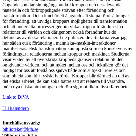
åtagande som tar sin utgångspunkt i kroppen och dess levande,
materiella och förkroppsligade strävan efter förändring och
transformation. Detta innebär ett åtagande att skapa förutsättningar
för förändring, att utvidga kroppars möjligheter till transformation
och att underlätta processer genom vilka kroppar förändrar sina
relationer till världen och därigenom också förändrar hur de
definieras av dessa relationer. I de publicerade artiklarna visar jag
hur sådan etisk förändring i människa–maskin-interaktioner
manifesteras: etisk transformation kan uppstå som en konsekvens av
förändringar i relationerna mellan kroppar och maskiner. Studierna
visar vikten av att överskrida kroppens gränser i relation till den
omgivande världen, och att mötet mellan oss och tekniken gör det
möjligt för oss att förstå oss själva både som subjekt i rörelse och
som objekt som blir fysiskt berörda. Kroppar blir därmed en del av
det etiska arbetet: de kan söka bättre sätt att relatera till varandra,
möta nya etiska utmaningar och röra sig mot rikare livserfarenheter.
Link to DiVA
Till kalendern
Innehållsansvarig:
biblioteket@kth.se
Tillhör
: Om KTH