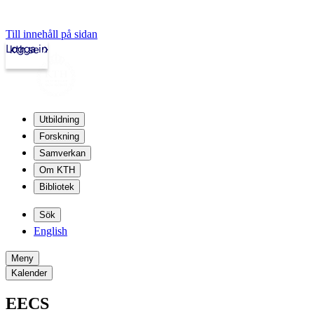
Till innehåll på sidan
Logga in
kth.se
Utbildning
Forskning
Samverkan
Om KTH
Bibliotek
Sök
English
Meny
Kalender
EECS