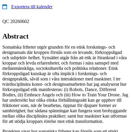
Exportera till kalender
QC 20260602
Abstract
Somatiska friheter utgör grunden för en etisk forsknings- och
designansats där kroppen förstås som en levande, förkroppsligad
och subjektiv helhet. Synsättet utgår från att etik är förankrad i våra
kroppar och levda erfarenheter, och formas i nära samspel med
mellanmänskliga, sociokulturella och politiska relationer. Etisk
förkroppsligad kunskap är ofta implicit i forsknings- och
designpraktik, såväl som i våra interaktioner med maskiner. I tre
tvärdisciplinära konst- och designsamarbeten har jag analyserat hur
förkroppsligad etik manifesteras: (i) Robots, Dance, Different
Bodies, (ii) Embrace Angels och (iii) How to Train Your Drone. Jag
har undersökt hur olika etiska förhållningssätt kan ge upphov till
friktioner som, när de bearbetas, öppnar för djupare former av
samhörighet; hur sådana spänningar kan fungera som brobyggande
mellan olika disciplinära praktiker; samt hur maskiner kan utformas
för att stödja kroppars rörelse mot etisk transformation.
Projekten visar hur somatiska friheter kan förstås som ett etiskt