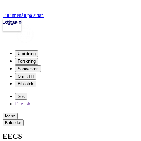
Till innehåll på sidan
Logga in
kth.se
Utbildning
Forskning
Samverkan
Om KTH
Bibliotek
Sök
English
Meny
Kalender
EECS