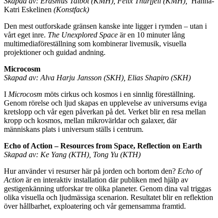
Skapad av: Erasmus Talbot (KMH), Felix Thurfjell (KMH),
Hanna-
Katri Eskelinen
(Konstfack)
Den mest outforskade gränsen kanske inte ligger i rymden – utan i
vårt eget inre.
The Unexplored Space
är en 10 minuter lång
multimediaföreställning som kombinerar livemusik, visuella
projektioner och guidad andning.
Microcosm
Skapad av: Alva Harju Jansson (SKH), Elias Shapiro (SKH)
I
Microcosm
möts cirkus och kosmos i en sinnlig föreställning.
Genom rörelse och ljud skapas en upplevelse av universums eviga
kretslopp och vår egen påverkan på det. Verket blir en resa mellan
kropp och kosmos, mellan mikrovärldar och galaxer, där
människans plats i universum ställs i centrum.
Echo of Action – Resources from Space, Reflection on Earth
Skapad av: Ke Yang (KTH), Tong Yu (KTH)
Hur använder vi resurser här på jorden och bortom den?
Echo of
Action
är en interaktiv installation där publiken med hjälp av
gestigenkänning utforskar tre olika planeter. Genom dina val triggas
olika visuella och ljudmässiga scenarion. Resultatet blir en reflektion
över hållbarhet, exploatering och vår gemensamma framtid.