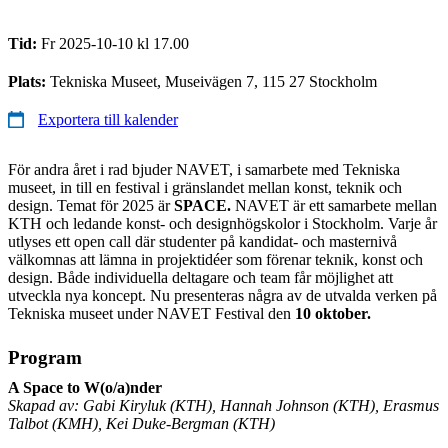
Tid:
Fr 2025-10-10 kl 17.00
Plats:
Tekniska Museet, Museivägen 7, 115 27 Stockholm
Exportera till kalender
För andra året i rad bjuder NAVET, i samarbete med Tekniska
museet, in till en festival i gränslandet mellan konst, teknik och
design. Temat för 2025 är
SPACE.
NAVET är ett samarbete mellan
KTH och ledande konst- och designhögskolor i Stockholm. Varje år
utlyses ett open call där studenter på kandidat- och masternivå
välkomnas att lämna in projektidéer som förenar teknik, konst och
design. Både individuella deltagare och team får möjlighet att
utveckla nya koncept. Nu presenteras några av de utvalda verken på
Tekniska museet under NAVET Festival den
10 oktober.
Program
A Space to W(o/a)nder
Skapad av: Gabi Kiryluk (KTH), Hannah Johnson (KTH), Erasmus
Talbot (KMH), Kei Duke-Bergman (KTH)