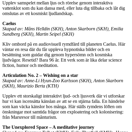
Upplev samspelet mellan ljus och rörelse genom interaktiva
vattenklot som du kan dansa med, eller luta dig tillbaka och låt dig
omslutas av ett kosmiskt ljudlandskap.
Caelus
Skapad av: Måns Helldin (SKH), Anton Skarborn (SKH), Emilia
Sundberg (SKH), Martin Seipel (SKH)
Kliv ombord på en audiovisuell rymdfärd till planeten Caelus. Här
väntar en resa där du får uppleva hypnotiska bilder och en
besättning som guidar dig genom hypersömn och kosmiska
ljudvågor. Resetid? Bara 96 år. Ett verk som är lika delar science
fiction, humor och meditation.
Articulation No. 2 – Wishing on a star
Skapad av: Anne-Li Hyun-Zoo Karlsson (SKH), Anton Skarborn
(SKH), Maurizio Berta (KTH)
Upplev ett storskaligt interaktivt ljud- och ljusverk där vi utforskar
hur vi kan iscensätta känslan av att se en stjärna falla. En händelse
som kan väcka känslor hos många. Här ställs rymdens löften om
önskningar mot samtida frågor om exploatering och kolonisering:
från Marsresor till månturism.
The Unexplored Space – A meditative journey