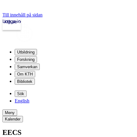
Till innehåll på sidan
Logga in
kth.se
Utbildning
Forskning
Samverkan
Om KTH
Bibliotek
Sök
English
Meny
Kalender
EECS