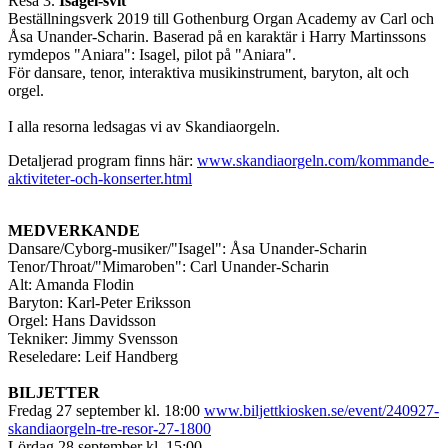
Resa 3.
Isagel-svit
Beställningsverk 2019 till Gothenburg Organ Academy av Carl och
Åsa Unander-Scharin. Baserad på en karaktär i Harry Martinssons
rymdepos "Aniara": Isagel, pilot på "Aniara".
För dansare, tenor, interaktiva musikinstrument, baryton, alt och
orgel.
I alla resorna ledsagas vi av Skandiaorgeln.
Detaljerad program finns här:
www.skandiaorgeln.com/kommande-
aktiviteter-och-konserter.html
MEDVERKANDE
Dansare/Cyborg-musiker/"Isagel": Åsa Unander-Scharin
Tenor/Throat/"Mimaroben": Carl Unander-Scharin
Alt: Amanda Flodin
Baryton: Karl-Peter Eriksson
Orgel: Hans Davidsson
Tekniker: Jimmy Svensson
Reseledare: Leif Handberg
BILJETTER
Fredag 27 september kl. 18:00
www.biljettkiosken.se/event/240927-
skandiaorgeln-tre-resor-27-1800
Lördag 28 september kl. 15:00