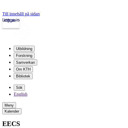
Till innehåll på sidan
Logga in
kth.se
Utbildning
Forskning
Samverkan
Om KTH
Bibliotek
Sök
English
Meny
Kalender
EECS