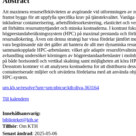
Abstract
Att maximera resurseffektiviteten ar avgörande vid utformningen av
framst byggs för att uppfylla specifika krav på tjänstekvalitet. Vanlig
inkluderar containerisering, arbetsflödesorkestrering, elasticitet och v
att förbättra resursutnyttjandet och minska kostnaderna. I kontrast fok
högprestandaberäkningssystem (HPC) på maximal prestanda och förlitar
resursallokering. Även om denna strategi har vissa fördelar jämfört 
vara begränsande när det gäller att hantera de allt mer dynamiska resu
sammankopplade HPC-arbetslaster, vilket gör adaptiv resursförvaltn
avhandling undersöker körningen av högprestandaarbetslaster i molnb
på både horisontell och vertikal skalning samt möjligheten att köra H
Dessutom kommer vi att analysera kostnaderna for att distribuera dessa
containeriserade miljöer och utvärdera fördelarna med att använda ob
HPC-system.
urn.kb.se/resolve?urn=urn:nbn:se:kth:diva-363164
Till kalendern
Innehållsansvarig:
biblioteket@kth.se
Tillhör
: Om KTH
Senast ändrad
:
2025-05-06