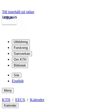
Till innehåll på sidan
Logga in
kth.se
Utbildning
Forskning
Samverkan
Om KTH
Bibliotek
Sök
English
Meny
KTH
EECS
Kalender
Kalender