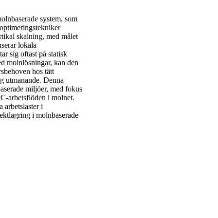
 molnbaserade system, som
a optimeringstekniker
ertikal skalning, med målet
userar lokala
 sig oftast på statisk
med molnlösningar, kan den
rsbehoven hos tätt
ing utmanande. Denna
aserade miljöer, med fokus
PC-arbetsflöden i molnet.
 arbetslaster i
jektlagring i molnbaserade