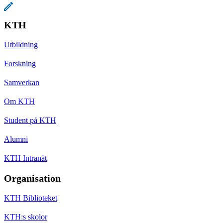
KTH
Utbildning
Forskning
Samverkan
Om KTH
Student på KTH
Alumni
KTH Intranät
Organisation
KTH Biblioteket
KTH:s skolor