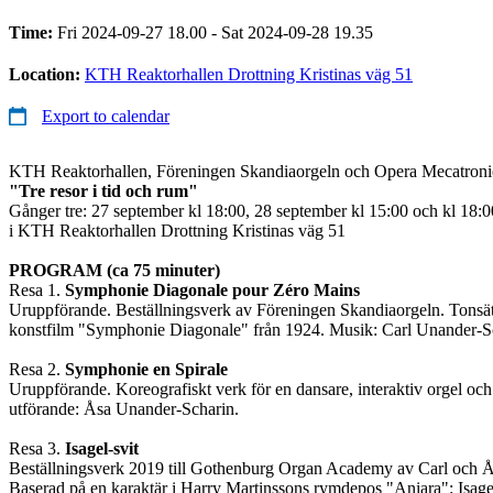
Time:
Fri 2024-09-27 18.00 - Sat 2024-09-28 19.35
Location:
KTH Reaktorhallen Drottning Kristinas väg 51
Export to calendar
KTH Reaktorhallen, Föreningen Skandiaorgeln och Opera Mecatronic
"Tre resor i tid och rum"
Gånger tre: 27 september kl 18:00, 28 september kl 15:00 och kl 18:0
i KTH Reaktorhallen Drottning Kristinas väg 51
PROGRAM (ca 75 minuter)
Resa 1.
Symphonie Diagonale pour Zéro Mains
Uruppförande. Beställningsverk av Föreningen Skandiaorgeln. Tonsä
konstfilm "Symphonie Diagonale" från 1924. Musik: Carl Unander-S
Resa 2.
Symphonie en Spirale
Uruppförande. Koreografiskt verk för en dansare, interaktiv orgel och
utförande: Åsa Unander-Scharin.
Resa 3.
Isagel-svit
Beställningsverk 2019 till Gothenburg Organ Academy av Carl och 
Baserad på en karaktär i Harry Martinssons rymdepos "Aniara": Isagel