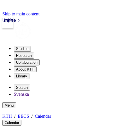
Skip to main content
Login
kth.se
Studies
Research
Collaboration
About KTH
Library
Search
Svenska
Menu
KTH
EECS
Calendar
Calendar