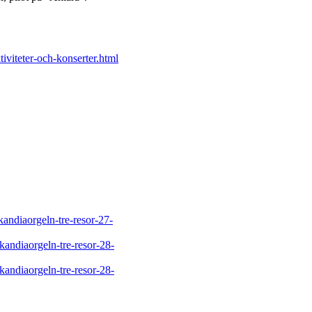
.
iteter-och-konserter.html
andiaorgeln-tre-resor-27-
kandiaorgeln-tre-resor-28-
kandiaorgeln-tre-resor-28-