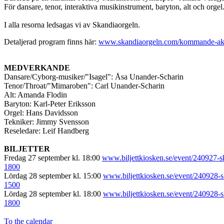
För dansare, tenor, interaktiva musikinstrument, baryton, alt och orgel
I alla resorna ledsagas vi av Skandiaorgeln.
Detaljerad program finns här:
www.skandiaorgeln.com/kommande-aktiv
MEDVERKANDE
Dansare/Cyborg-musiker/"Isagel": Åsa Unander-Scharin
Tenor/Throat/"Mimaroben": Carl Unander-Scharin
Alt: Amanda Flodin
Baryton: Karl-Peter Eriksson
Orgel: Hans Davidsson
Tekniker: Jimmy Svensson
Reseledare: Leif Handberg
BILJETTER
Fredag 27 september kl. 18:00
www.biljettkiosken.se/event/240927-sk
1800
Lördag 28 september kl. 15:00
www.biljettkiosken.se/event/240928-s
1500
Lördag 28 september kl. 18:00
www.biljettkiosken.se/event/240928-s
1800
To the calendar