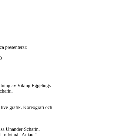
a presenterar:
0
ttning av Viking Eggelings
charin.
 live-grafik. Koreografi och
Åsa Unander-Scharin.
, pilot på "Aniara".