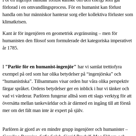
förlorad i en omvandlingsprocess. För en humanist kan förlust
handla om hur människor hanterar sorg eller kollektiva förluster som
klimatkrisen.
Kant är för ingenjören en geometrisk avgränsning – men för
humanisten den filosof som formulerade det kategoriska imperativet
år 1785.
I
"Parlör för en humanist-ingenjör"
har vi samlat trettiofyra
exempel på ord som har olika betydelser på “ingenjörska” och
“humanistiska”. Tillsammans visar orden hur våra olika perspektiv
färgar språket. Ordens betydelser ger en inblick i hur vi tänker och
vad vi värderar. Parlören fungerar alltså som ett slags verktyg för att
översätta mellan tankevärldar och är därmed en ingång till att förstå
mer om det fält man inte är expert på själv.
Parlören är gjord av en mindre grupp ingenjörer och humanister –