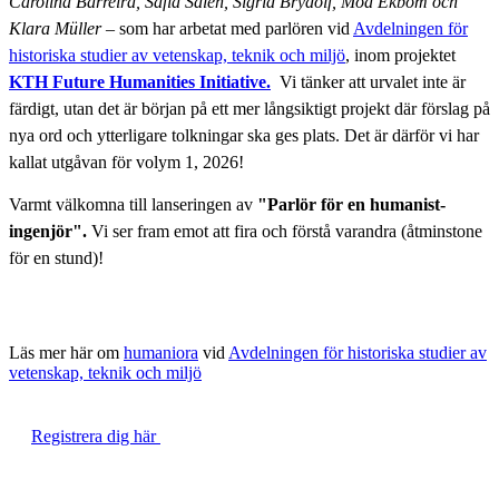
Carolina Barreira, Safia Saleh, Sigrid Brydolf, Moa Ekbom och
Klara Müller
– som har arbetat med parlören vid
Avdelningen för
historiska studier av vetenskap, teknik och miljö
, inom projektet
KTH Future Humanities Initiative.
Vi tänker att urvalet inte är
färdigt, utan det är början på ett mer långsiktigt projekt där förslag på
nya ord och ytterligare tolkningar ska ges plats. Det är därför vi har
kallat utgåvan för volym 1, 2026!
Varmt välkomna till lanseringen av
"Parlör för en humanist-
ingenjör".
Vi ser fram emot att fira och förstå varandra (åtminstone
för en stund)!
Läs mer här om
humaniora
vid
Avdelningen för historiska studier av
vetenskap, teknik och miljö
Registrera dig här