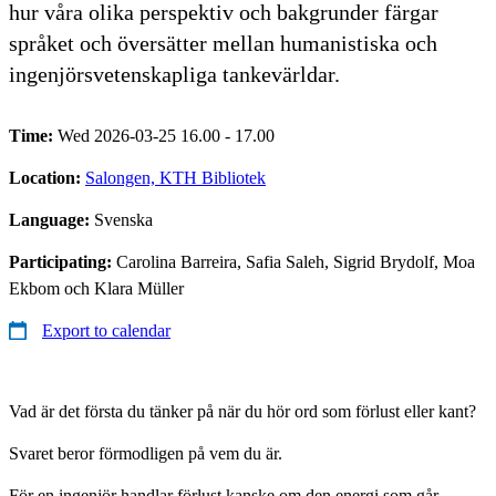
hur våra olika perspektiv och bakgrunder färgar
språket och översätter mellan humanistiska och
ingenjörsvetenskapliga tankevärldar.
Time:
Wed 2026-03-25 16.00 - 17.00
Location:
Salongen, KTH Bibliotek
Language:
Svenska
Participating:
Carolina Barreira, Safia Saleh, Sigrid Brydolf, Moa
Ekbom och Klara Müller
Export to calendar
Vad är det första du tänker på när du hör ord som förlust eller kant?
Svaret beror förmodligen på vem du är.
För en ingenjör handlar förlust kanske om den energi som går