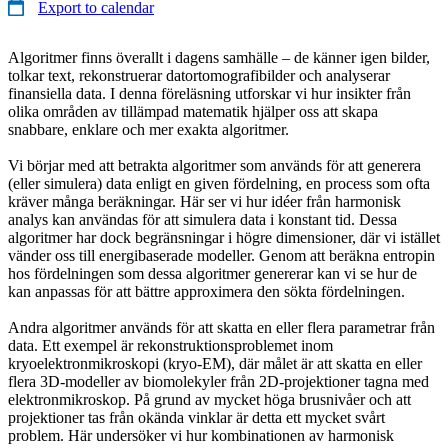
Export to calendar
Algoritmer finns överallt i dagens samhälle – de känner igen bilder,
tolkar text, rekonstruerar datortomografibilder och analyserar
finansiella data. I denna föreläsning utforskar vi hur insikter från
olika områden av tillämpad matematik hjälper oss att skapa
snabbare, enklare och mer exakta algoritmer.
Vi börjar med att betrakta algoritmer som används för att generera
(eller simulera) data enligt en given fördelning, en process som ofta
kräver många beräkningar. Här ser vi hur idéer från harmonisk
analys kan användas för att simulera data i konstant tid. Dessa
algoritmer har dock begränsningar i högre dimensioner, där vi istället
vänder oss till energibaserade modeller. Genom att beräkna entropin
hos fördelningen som dessa algoritmer genererar kan vi se hur de
kan anpassas för att bättre approximera den sökta fördelningen.
Andra algoritmer används för att skatta en eller flera parametrar från
data. Ett exempel är rekonstruktionsproblemet inom
kryoelektronmikroskopi (kryo-EM), där målet är att skatta en eller
flera 3D-modeller av biomolekyler från 2D-projektioner tagna med
elektronmikroskop. På grund av mycket höga brusnivåer och att
projektioner tas från okända vinklar är detta ett mycket svårt
problem. Här undersöker vi hur kombinationen av harmonisk