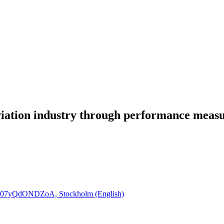
aviation industry through performance meas
WG07yQdONDZoA, Stockholm (English)