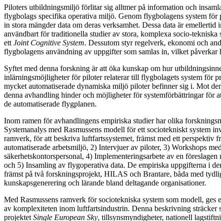
Piloters utbildningsmiljö förlitar sig alltmer på information och insam
flygbolags specifika operativa miljö. Genom flygbolagens system för
in stora mängder data om deras verksamhet. Dessa data är emellertid in
användbart för traditionella studier av stora, komplexa socio-tekniska s
ett
Joint Cognitive System
. Dessutom styr regelverk, ekonomi och an
flygbolagens användning av uppgifter som samlas in, vilket påverkar h
Syftet med denna forskning är att öka kunskap om hur utbildningsinn
inlärningsmöjligheter för piloter relaterar till flygbolagets system för
mycket automatiserade dynamiska miljö piloter befinner sig i. Mot d
denna avhandling hinder och möjligheter för systemförbättringar för att 
de automatiserade flygplanen.
Inom ramen för avhandlingens empiriska studier har olika forsknings
Systemanalys med Rasmussens modell för ett sociotekniskt system inv
ramverk, för att beskriva luftfartssystemet, främst med ett perspektiv f
automatiserade arbetsmiljö, 2) Intervjuer av piloter, 3) Workshops me
säkerhetskontorspersonal, 4) Implementeringsarbete av en föreslagen 
och 5) Insamling av flygoperativa data. De empiriska uppgifterna i d
främst på två forskningsprojekt, HILAS och Brantare, båda med tydli
kunskapsgenerering och lärande bland deltagande organisationer.
Med Rasmussens ramverk för sociotekniska system som modell, ges e
av komplexiteten inom luftfartsindustrin. Denna beskrivning sträcker 
projektet
Single European Sky
, tillsynsmyndigheter, nationell lagstiftni