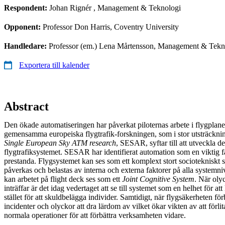
Respondent:
Johan Rignér
, Management & Teknologi
Opponent:
Professor Don Harris, Coventry University
Handledare:
Professor (em.) Lena Mårtensson, Management & Tekn
Exportera till kalender
Abstract
Den ökade automatiseringen har påverkat piloternas arbete i flygplane
gemensamma europeiska flygtrafik-forskningen, som i stor utsträckni
Single European Sky ATM research
, SESAR, syftar till att utveckla d
flygtrafiksystemet. SESAR har identifierat automation som en viktig fa
prestanda. Flygsystemet kan ses som ett komplext stort sociotekniskt 
påverkas och belastas av interna och externa faktorer på alla systemni
kan arbetet på flight deck ses som ett
Joint Cognitive System
. När olyc
inträffar är det idag vedertaget att se till systemet som en helhet för a
stället för att skuldbelägga individer. Samtidigt, när flygsäkerheten förb
incidenter och olyckor att dra lärdom av vilket ökar vikten av att förlit
normala operationer för att förbättra verksamheten vidare.