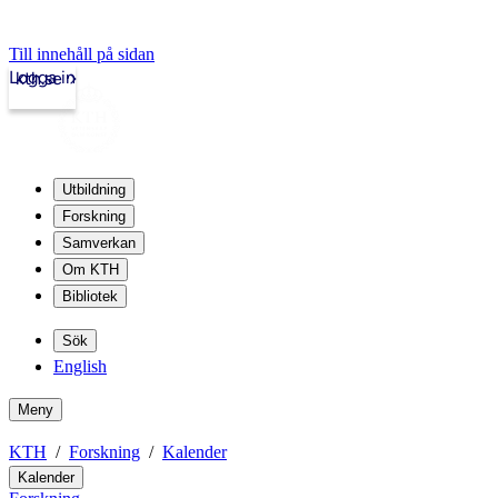
Till innehåll på sidan
Logga in
kth.se
Utbildning
Forskning
Samverkan
Om KTH
Bibliotek
Sök
English
Meny
KTH
Forskning
Kalender
Kalender