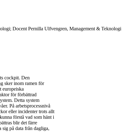
ologi; Docent Pernilla Ulfvengren, Management & Teknologi
ts cockpit. Den
ng sker inom ramen för
et europeiska
ktor för förbättrad
system. Detta system
våer. På arbetsprocessnivå
kor eller incidenter trots allt
tt kunna förstå vad som hänt i
ättras blir det färre
a sig på data från dagliga,