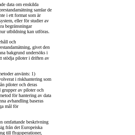
lade data om enskilda
 prestandamätning samlar de
te i ett format som är
ystem, eller för studier av
dra begränsningar
ur utbildning kan utföras.
ehåll och
 prestandamätning, givet den
enna bakgrund undersöks i
stödja piloter i driften av
metoder använts: 1)
olverat i riskhantering som
rån piloter och deras
d grupper av piloter och
metod för hantering av data
enna avhandling baseras
ga mål för
n omfattande beskrivning
sig från det Europeiska
ng till flygoperationer,