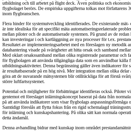
utbildning och till arbetet på flight deck. Även politiska och ekonomi
flygbolaget berörs. De empiriska uppgifterna tolkas mot författarens
inom flygbranschen.
Flera hinder för systemutveckling identifierades. De existerande mät
är inte idealiska för att specifikt mäta automatiserings­relaterade probl
mellan piloter och de automatiserade systemen. På grund av de redan
kan investeringar i och kartläggning av nya processer för t.ex. prestan
Resultatet av implementeringsarbetet med en föreslagen ny metodik a
datahantering visade på svårigheter att hitta orsak och samband mellan
Med oklart orsakssamband mellan olika registrerade parametrar och fakt
för flygbolagen att använda tillgängliga data som en användbar källa
utbildningsaktiviteter. Denna begränsning gäller även indikatorer för 
är resultatbaserade på en hög nivå. Mer integration mellan olika delar 
göra att de nuvarande mätsystemen blir otillräckliga för att förstå svår
större luftfartssystemet.
Potential och möjligheter för förbättringar identifieras också. Piloter v
gentemot ett föreslaget inlärningskoncept baserat på data från normala 
på att använda indikatorer som visar flygbolags anpassningsförmåga och
Samtidigt föreslås att flytta fokus från en rigid schemalagd träningsstru
för inlärning och kunskapshantering. På olika sätt kan normala operat
detta ändamål.
Denna avhandling bidrar med kunskap inom området prestandamätning