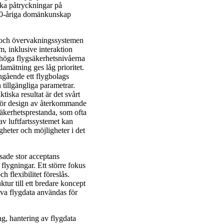
ska påtryckningar på
 30-åriga domänkunskap
- och övervakningssystemen
em, inklusive interaktion
 höga flygsäkerhetsnivåerna
damätning ges låg prioritet.
ngående ett flygbolags
 tillgängliga parametrar.
iska resultat är det svårt
 för design av återkommande
säkerhetsprestanda, som ofta
av luftfartssystemet kan
igheter och möjligheter i det
isade stor acceptans
flygningar. Ett större fokus
 flexibilitet föreslås.
ktur till ett bredare koncept
iva flygdata användas för
, hantering av flygdata