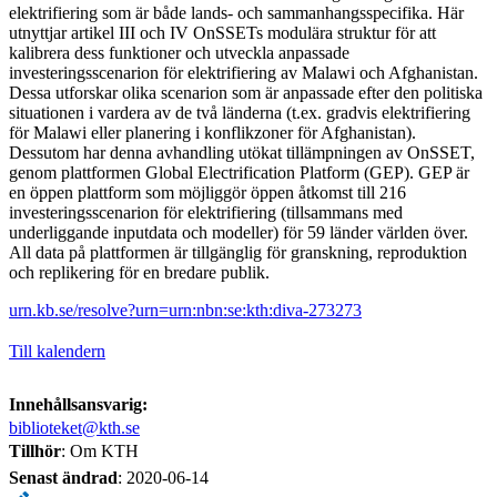
elektrifiering som är både lands- och sammanhangsspecifika. Här
utnyttjar artikel III och IV OnSSETs modulära struktur för att
kalibrera dess funktioner och utveckla anpassade
investeringsscenarion för elektrifiering av Malawi och Afghanistan.
Dessa utforskar olika scenarion som är anpassade efter den politiska
situationen i vardera av de två länderna (t.ex. gradvis elektrifiering
för Malawi eller planering i konflikzoner för Afghanistan).
Dessutom har denna avhandling utökat tillämpningen av OnSSET,
genom plattformen Global Electrification Platform (GEP). GEP är
en öppen plattform som möjliggör öppen åtkomst till 216
investeringsscenarion för elektrifiering (tillsammans med
underliggande inputdata och modeller) för 59 länder världen över.
All data på plattformen är tillgänglig för granskning, reproduktion
och replikering för en bredare publik.​
urn.kb.se/resolve?urn=urn:nbn:se:kth:diva-273273
Till kalendern
Innehållsansvarig:
biblioteket@kth.se
Tillhör
: Om KTH
Senast ändrad
:
2020-06-14