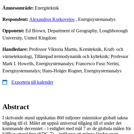
Ämnesområde:
Energiteknik
Respondent:
Alexandros Korkovelos
, Energisystemanalys
Opponent:
Ed Brown, Department of Geography, Loughborough
University, United Kingdom
Handledare:
Professor Viktoria Martin, Kemiteknik, Kraft- och
värmeteknologi, Tillämpad termodynamik och kylteknik; Professor
Mark I. Howells, Energisystemanalys; Francesco Fuso Nerini,
Energisystemanalys; Hans-Holger Rogner, Energisystemanalys
Exportera till kalender
Abstract
I skrivande stund uppskattas 860 miljoner människor globalt sakna
tillgång till el. Målet att uppnå universal tillgång till el under det
kommande decenniet – i enlighet med mål 7 av de globala målen för
hållbar utveckling (SDG 7) – indikerar att många länder snart