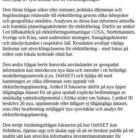
Den första frågan söker efter mönster, politiska dilemman och
begränsningar relaterade till elektrifiering genom olika tidsepoker
och geografiska områden. Analysen av dessa kan informera aktuella
och framtida planeringsaktiviteter för elektrifiering. Därför tar artikel
I en tillbakablick på elektrifieringsutmaningar i USA, Storbritannien,
Sverige och Kina, samt undersöker strategier, framgångshistorier
och misslyckanden i respektive fall. Resultaten avslöjar viktiga
lärdomar om utvecklingsfaserna för elektrifiering – med fokus på
rollen som lokala isolerade elnät har.
Den andra frågan berör huruvida användandet av geospatial
information kan introducera nya data och metoder i ett befintligt
modelleringsramverk (t.ex. OnSSET) och hjälpa till med
hanteringen av olika dilemman som uppstår vid
elektrifieringsplanering. Artikel II fokuserar därför på nya öppet
tillgängliga dataset för att göra spatialt explicita bedömningar av
småskalig vattenkraftpotential i Afrika söder om Sahara. I artikel III
beskrivs 26 nya, uppdaterade eller tidigare ej tillgängliga dataset,
som efter bearbetning möjliggör nya synvinklar och analys för
elektrifieringsplanering.
Den tredje forskningsfrågan fokuserar på hur OnSSET kan
förbättras, öppnas upp och skalas upp så att en bredare publik på ett
snabbt sätt kan utveckla informativa investeringsstrategier för