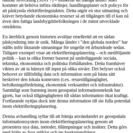
kommer att behöva införa riktlinjer, handlingsplaner och policys för
att påskynda elektrifieringstakten. Detta utgör en stor utmaning och
kräver betydande ekonomiska resurser så att tillgången till el kan nå
även den fattiga landsbygdsbefolkningen i de minst utvecklade
områdena.
En återblick genom historien avslöjar emellertid att en sådan
påskyndning inte är unik. Många länder i ”den globala norden” har
ställts inför liknande utmaningar för ungefär ett århundrade sedan.
Tidigare exempel visar att elektrifieringsplanering – och medföljande
politik – kan ta olika former baserat på underliggande sociala,
tekniska, ekonomiska och politiska förhållanden. Detta framhäver
vikten av att ta hänsyn till input på olika nivåer. Det belyser också
behovet av tillförlitlig data och information som på bästa sätt
beskriver den lokala kontexten (t.ex. resurstillgänglighet,
befolkningsfördelning, ekonomisk verksamhet och infrastruktur).
Samtidigt som framsteg inom geospatial informationsteknik har
gjorts, har också tillgängligheten till sådan information ökat kraftigt.
Fortfarande nyttjas dock inte denna information till sin fulla potential
inom elektrifieringsplanering.
Denna avhandling syftar till att främja användandet av geospatiala
informationssystem inom elektrifieringsplanering genom att
presentera nya data, metoder, tillämpningar och insikter. Detta görs
med hjälp av fyra artiklar och tre forskningsfrågor.