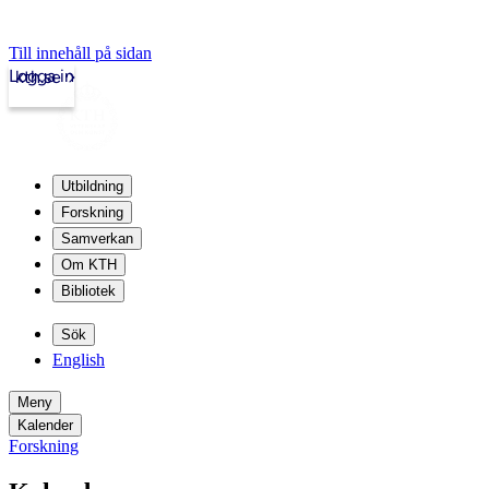
Till innehåll på sidan
Logga in
kth.se
Utbildning
Forskning
Samverkan
Om KTH
Bibliotek
Sök
English
Meny
Kalender
Forskning