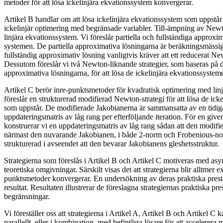
metoder för att lösa ickelinjära ekvationssystem konvergerar.
Artikel B handlar om att lösa ickelinjära ekvationssystem som uppstår
ickelinjär optimering med begränsade variabler. Till-ämpning av New
linjära ekvationssystem. Vi föreslår partiella och fullständiga approxi
systemen. De partiella approximativa lösningarna är beräkningsmässig
fullständig approximativ lösning vanligtvis kräver att ett reducerat N
Dessutom föreslår vi två Newton-liknande strategier, som baseras på de
approximativa lösningarna, för att lösa de ickelinjära ekvationssystem
Artikel C berör inre-punktsmetoder för kvadratisk optimering med linjä
föreslår en strukturerad modifierad Newton-strategi för att lösa de ic
som uppstår. De modifierade Jakobianerna är sammansatta av en tidig
uppdateringsmatris av låg rang per efterföljande iteration. För en giv
konstruerar vi en uppdateringsmatris av låg rang sådan att den modifi
närmast den nuvarande Jakobianen, i både 2-norm och Frobenious-nor
strukturerad i avseendet att den bevarar Jakobianens gleshetsstruktur.
Strategierna som föreslås i Artikel B och Artikel C motiveras med asym
teoretiska omgivningar. Särskilt visas det att strategierna blir alltmer 
punktsmetoder konvergerar. En undersökning av deras praktiska pre
resultat. Resultaten illustrerar de föreslagna strategiernas praktiska pr
begränsningar.
Vi föreställer oss att strategierna i Artikel A, Artikel B och Artikel C
parallellt, eller i kombination, med befintliga lösare för att accelerera 