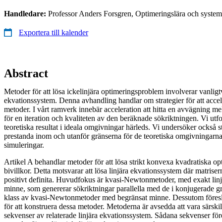
Handledare:
Professor Anders Forsgren, Optimeringslära och system
Exportera till kalender
Abstract
Metoder för att lösa ickelinjära optimeringsproblem involverar vanligt
ekvationssystem. Denna avhandling handlar om strategier för att accel
metoder. I vårt ramverk innebär acceleration att hitta en avvägning m
för en iteration och kvaliteten av den beräknade sökriktningen. Vi utfo
teoretiska resultat i ideala omgivningar härleds. Vi undersöker också s
prestanda inom och utanför gränserna för de teoretiska omgivningar
simuleringar.
Artikel A behandlar metoder för att lösa strikt konvexa kvadratiska o
bivillkor. Detta motsvarar att lösa linjära ekvationssystem där matris
positivt definita. Huvudfokus är kvasi-Newtonmetoder, med exakt lin
minne, som genererar sökriktningar parallella med de i konjugerade g
klass av kvasi-Newtonmetoder med begränsat minne. Dessutom föresl
för att konstruera dessa metoder. Metoderna är avsedda att vara särskil
sekvenser av relaterade linjära ekvationssystem. Sådana sekvenser fö