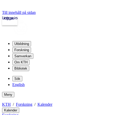
Till innehåll på sidan
Logga in
kth.se
Utbildning
Forskning
Samverkan
Om KTH
Bibliotek
Sök
English
Meny
KTH
Forskning
Kalender
Kalender