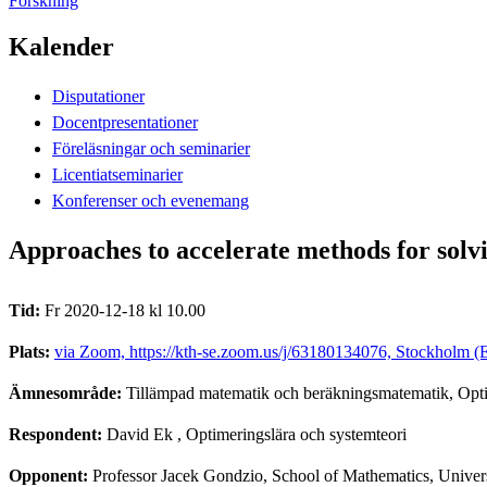
Forskning
Kalender
Disputationer
Docentpresentationer
Föreläsningar och seminarier
Licentiatseminarier
Konferenser och evenemang
Approaches to accelerate methods for solvi
Tid:
Fr 2020-12-18 kl 10.00
Plats:
via Zoom, https://kth-se.zoom.us/j/63180134076, Stockholm (E
Ämnesområde:
Tillämpad matematik och beräkningsmatematik, Opti
Respondent:
David Ek
, Optimeringslära och systemteori
Opponent:
Professor Jacek Gondzio, School of Mathematics, Univer