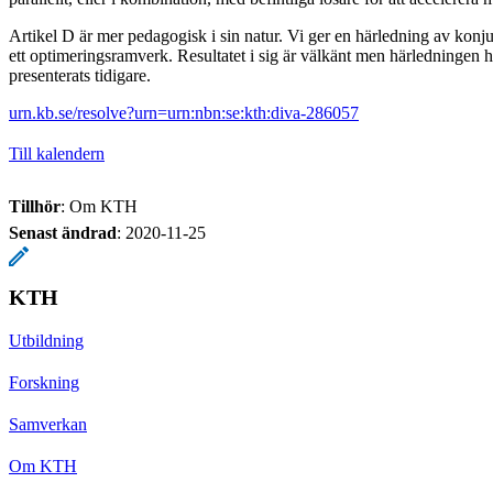
Artikel D är mer pedagogisk i sin natur. Vi ger en härledning av kon
ett optimeringsramverk. Resultatet i sig är välkänt men härledningen har
presenterats tidigare.
urn.kb.se/resolve?urn=urn:nbn:se:kth:diva-286057
Till kalendern
Tillhör
: Om KTH
Senast ändrad
:
2020-11-25
KTH
Utbildning
Forskning
Samverkan
Om KTH