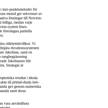
 i inre-punktsmetoder för
tons metod ger sekvenser av
mativa lösningar till Newton-
t billiga, medan varje
ewton-system löses.
 föreslagna partiella
en.
ra olikhetsbivillkor. Vi
kelinjära ekvationssystemen
are Jakobian, samt en
en rangbegränsning
erade Jakobianen blir
m. Strategin är
ptotiska resultat i ideala
exakta då primal-duala inre-
standa ges genom numeriska
estanda samt deras
 kan vara användbara
metoder.