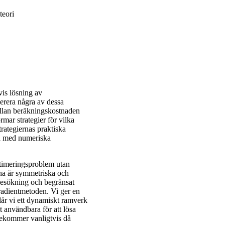
teori
vis lösning av
erera några av dessa
ellan beräkningskostnaden
rmar strategier för vilka
trategiernas praktiska
na med numeriska
ptimeringsproblem utan
erna är symmetriska och
jesökning och begränsat
radientmetoden. Vi ger en
år vi ett dynamiskt ramverk
t användbara för att lösa
rekommer vanligtvis då