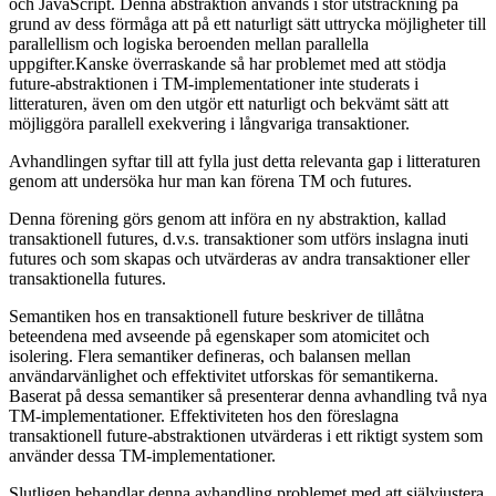
och JavaScript. Denna abstraktion används i stor utsträckning på
grund av dess förmåga att på ett naturligt sätt uttrycka möjligheter till
parallellism och logiska beroenden mellan parallella
uppgifter.Kanske överraskande så har problemet med att stödja
future-abstraktionen i TM-implementationer inte studerats i
litteraturen, även om den utgör ett naturligt och bekvämt sätt att
möjliggöra parallell exekvering i långvariga transaktioner.
Avhandlingen syftar till att fylla just detta relevanta gap i litteraturen
genom att undersöka hur man kan förena TM och futures.
Denna förening görs genom att införa en ny abstraktion, kallad
transaktionell futures, d.v.s. transaktioner som utförs inslagna inuti
futures och som skapas och utvärderas av andra transaktioner eller
transaktionella futures.
Semantiken hos en transaktionell future beskriver de tillåtna
beteendena med avseende på egenskaper som atomicitet och
isolering. Flera semantiker defineras, och balansen mellan
användarvänlighet och effektivitet utforskas för semantikerna.
Baserat på dessa semantiker så presenterar denna avhandling två nya
TM-implementationer. Effektiviteten hos den föreslagna
transaktionell future-abstraktionen utvärderas i ett riktigt system som
använder dessa TM-implementationer.
Slutligen behandlar denna avhandling problemet med att självjustera