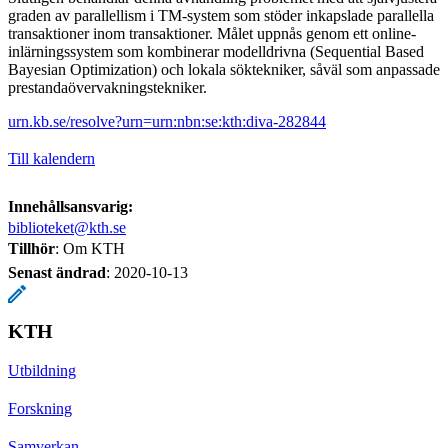
graden av parallellism i TM-system som stöder inkapslade parallella
transaktioner inom transaktioner. Målet uppnås genom ett online-
inlärningssystem som kombinerar modelldrivna (Sequential Based
Bayesian Optimization) och lokala söktekniker, såväl som anpassade
prestandaövervakningstekniker.
urn.kb.se/resolve?urn=urn:nbn:se:kth:diva-282844
Till kalendern
Innehållsansvarig:
biblioteket@kth.se
Tillhör
: Om KTH
Senast ändrad
:
2020-10-13
KTH
Utbildning
Forskning
Samverkan