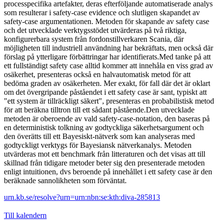
processpecifika artefakter, deras efterföljande automatiserade analys
som resulterar i safety-case evidence och slutligen skapandet av
safety-case argumentationen. Metoden för skapande av safety case
och det utvecklade verktygsstödet utvärderas på två riktiga,
konfigurerbara system från fordonstillverkaren Scania, där
möjligheten till industriell användning har bekräftats, men också där
förslag på ytterligare förbättringar har identifierats.Med tanke på att
ett fullständigt safety case alltid kommer att innehåla en viss grad av
osäkerhet, presenteras också en halvautomatisk metod för att
bedöma graden av osäkerheten. Mer exakt, för fall där det är oklart
om det övergripande påståendet i ett safety case är sant, typiskt att
"ett system är tillräckligt säkert", presenteras en probabilistisk metod
för att beräkna tilltron till ett sådant påstående.Den utvecklade
metoden är oberoende av vald safety-case-notation, den baseras på
en deterministisk tolkning av godtyckliga säkerhetsargument och
den överätts till ett Bayesiskt-nätverk som kan analyseras med
godtyckligt verktygs för Bayesiansk nätverkanalys. Metoden
utvärderas mot ett benchmark från litteraturen och det visas att till
skillnad från tidigare metoder beter sig den presenterade metoden
enligt intuitionen, dvs beroende på innehållet i ett safety case är den
beräknade sannolikheten som förväntat.
urn.kb.se/resolve?urn=urn:nbn:se:kth:diva-285813
Till kalendern