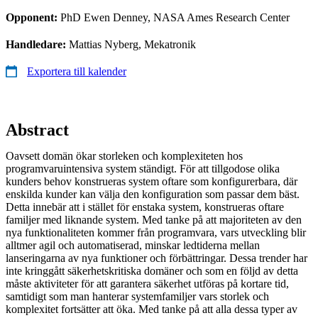
Opponent:
PhD Ewen Denney, NASA Ames Research Center
Handledare:
Mattias Nyberg, Mekatronik
Exportera till kalender
Abstract
Oavsett domän ökar storleken och komplexiteten hos
programvaruintensiva system ständigt. För att tillgodose olika
kunders behov konstrueras system oftare som konfigurerbara, där
enskilda kunder kan välja den konfiguration som passar dem bäst.
Detta innebär att i stället för enstaka system, konstrueras oftare
familjer med liknande system. Med tanke på att majoriteten av den
nya funktionaliteten kommer från programvara, vars utveckling blir
alltmer agil och automatiserad, minskar ledtiderna mellan
lanseringarna av nya funktioner och förbättringar. Dessa trender har
inte kringgått säkerhetskritiska domäner och som en följd av detta
måste aktiviteter för att garantera säkerhet utföras på kortare tid,
samtidigt som man hanterar systemfamiljer vars storlek och
komplexitet fortsätter att öka. Med tanke på att alla dessa typer av