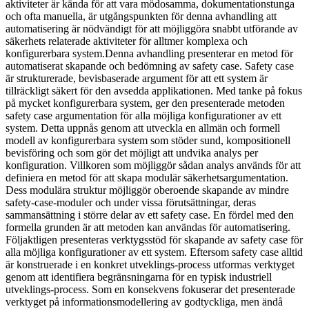
aktiviteter är kända för att vara mödosamma, dokumentationstunga
och ofta manuella, är utgångspunkten för denna avhandling att
automatisering är nödvändigt för att möjliggöra snabbt utförande av
säkerhets relaterade aktiviteter för alltmer komplexa och
konfigurerbara system.Denna avhandling presenterar en metod för
automatiserat skapande och bedömning av safety case. Safety case
är strukturerade, bevisbaserade argument för att ett system är
tillräckligt säkert för den avsedda applikationen. Med tanke på fokus
på mycket konfigurerbara system, ger den presenterade metoden
safety case argumentation för alla möjliga konfigurationer av ett
system. Detta uppnås genom att utveckla en allmän och formell
modell av konfigurerbara system som stöder sund, kompositionell
bevisföring och som gör det möjligt att undvika analys per
konfiguration. Villkoren som möjliggör sådan analys används för att
definiera en metod för att skapa modulär säkerhetsargumentation.
Dess modulära struktur möjliggör oberoende skapande av mindre
safety-case-moduler och under vissa förutsättningar, deras
sammansättning i större delar av ett safety case. En fördel med den
formella grunden är att metoden kan användas för automatisering.
Följaktligen presenteras verktygsstöd för skapande av safety case för
alla möjliga konfigurationer av ett system. Eftersom safety case alltid
är konstruerade i en konkret utveklings-process utformas verktyget
genom att identifiera begränsningarna för en typisk industriell
utveklings-process. Som en konsekvens fokuserar det presenterade
verktyget på informationsmodellering av godtyckliga, men ändå