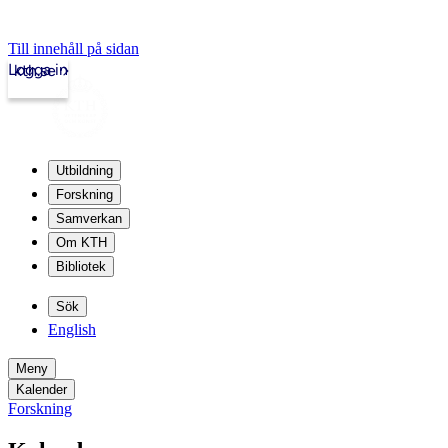
Till innehåll på sidan
Logga in
kth.se
Utbildning
Forskning
Samverkan
Om KTH
Bibliotek
Sök
English
Meny
Kalender
Forskning