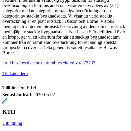
I Artikel II definierar vi
stackig byggnadsdata
för
stackiga
övertäckningar
i Pardinis anda och visar en ekvivalens av (2,1)-
kategorier mellan kategorin av stackiga övertäckningar och
kategorin av stackig byggnadsdata. Vi visar att varje stackig
övertäckning är en platt rotstack i Olsson och Borne–Vistolis
mening och vi ger en intrinsisk beskrivning av den som en rotstack
med hjälp av stackig byggnadsdata. När basen S är definierad över
en kropp, ger vi ett kriterium för när ett stackigt byggnadsdatum
kommer från en ramifierad övertäckning för ett ändligt abelskt
gruppschema över k. Detta generaliserar ett resultat av Biswas–
Borne.
urn.kb.se/resolve?urn=urn:nbn:se:kth:diva-272733
Till kalendern
Tillhör
: Om KTH
Senast ändrad
:
2020-05-07
KTH
Utbildning