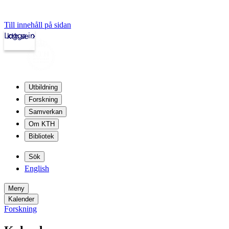
Till innehåll på sidan
Logga in
kth.se
Utbildning
Forskning
Samverkan
Om KTH
Bibliotek
Sök
English
Meny
Kalender
Forskning