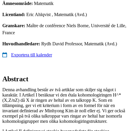
Ämnesområde:
Matematik
Licentiand:
Eric Ahlqvist
, Matematik (Avd.)
Granskare:
Maître de conférence Niels Borne, Université de Lille,
France
Huvudhandledare:
Rydh David Professor, Matematik (Avd.)
Exportera till kalender
Abstract
Denna avhandling består av två artiklar som skiljer sig något i
karaktär. I Artikel I beräknar vi den étala kohomologiringen H^*
(X,Z/nZ) då X är ringen av heltal av en talkropp K. Som en
tillämpning, ger vi ett kriterium i form av en formel för när en
invariant definierad av Minhyong Kim är noll eller ej. Vi ger också
exempel på två olika talkroppar vars ringar av heltal har isomorfa
kohomologigrupper men olika kohomologiringstrukturer.