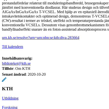
prestandafördelar relaterat till moduleringsbandbredd, brusegenskaper 
jämfört med konventionella diodlasrar. Här studeras design och tillv
AlGaAs/InGaAs/GaAs T-VCSEL. Med hjälp av en epitaxiell återodli
intrakavitetskontakter och optimerad design, demonstreras T-VCSE
(CW)-resultat i termer av tröskel, uteffekt och temperaturprestanda j
konventionella VCSELs. Dessutom visas genombrottsmekanismen för 
bandfyllnadseffekt snarare än en foton-assisterad absorptionsprocess so
urn.kb.se/resolve?urn=urn:nbn:se:kth:diva-283664
Till kalendern
Innehållsansvarig:
biblioteket@kth.se
Tillhör
: Om KTH
Senast ändrad
:
2020-10-20
KTH
Utbildning
Forskning