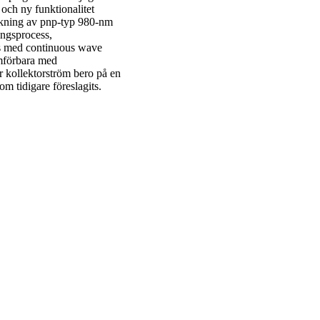
och ny funktionalitet
erkning av pnp-typ 980-nm
ngsprocess,
Ls med continuous wave
ämförbara med
kollektorström bero på en
m tidigare föreslagits.