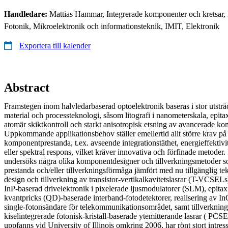
Handledare:
Mattias Hammar, Integrerade komponenter och kretsar, 
Fotonik, Mikroelektronik och informationsteknik, IMIT, Elektronik
Exportera till kalender
Abstract
Framstegen inom halvledarbaserad optoelektronik baseras i stor utsträ
material och processteknologi, såsom litografi i nanometerskala, epita
atomär skiktkontroll och starkt anisotropisk etsning av avancerade ko
Uppkommande applikationsbehov ställer emellertid allt större krav p
komponentprestanda, t.ex. avseende integrationstäthet, energieffektiv
eller spektral respons, vilket kräver innovativa och förfinade metoder
undersöks några olika komponentdesigner och tillverkningsmetoder som
prestanda och/eller tillverkningsförmåga jämfört med nu tillgänglig tek
design och tillverkning av transistor-vertikalkavitetslasrar (T-VCSELs)
InP-baserad drivelektronik i pixelerade ljusmodulatorer (SLM), epitaxi
kvantpricks (QD)-baserade interband-fotodetektorer, realisering a
single-fotonsändare för telekommunikationsområdet, samt tillverkning
kiselintegrerade fotonisk-kristall-baserade ytemitterande lasrar ( PCS
uppfanns vid University of Illinois omkring 2006, har rönt stort intre