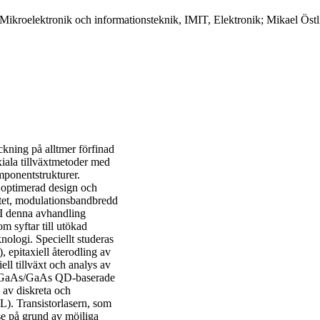
Mikroelektronik och informationsteknik, IMIT, Elektronik; Mikael Östl
ckning på alltmer förfinad
xiala tillväxtmetoder med
mponentstrukturer.
å optimerad design och
itet, modulationsbandbredd
. I denna avhandling
 syftar till utökad
nologi. Speciellt studeras
, epitaxiell återodling av
ell tillväxt och analys av
v InGaAs/GaAs QD-baserade
 av diskreta och
EL). Transistorlasern, som
sse på grund av möjliga