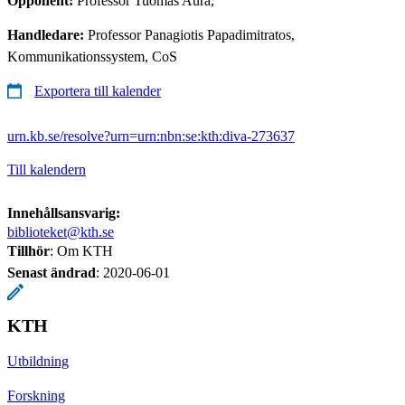
Opponent:
Professor Tuomas Aura,
Handledare:
Professor Panagiotis Papadimitratos,
Kommunikationssystem, CoS
Exportera till kalender
urn.kb.se/resolve?urn=urn:nbn:se:kth:diva-273637
Till kalendern
Innehållsansvarig:
biblioteket@kth.se
Tillhör
: Om KTH
Senast ändrad
:
2020-06-01
KTH
Utbildning
Forskning