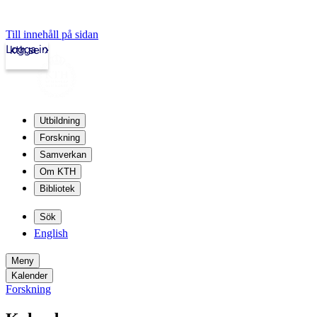
Till innehåll på sidan
Logga in
kth.se
Utbildning
Forskning
Samverkan
Om KTH
Bibliotek
Sök
English
Meny
Kalender
Forskning