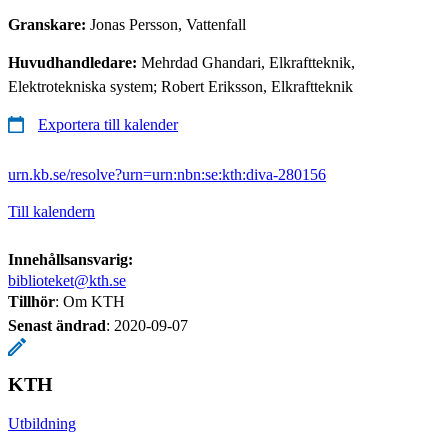
Granskare:
Jonas Persson, Vattenfall
Huvudhandledare:
Mehrdad Ghandari, Elkraftteknik,
Elektrotekniska system; Robert Eriksson, Elkraftteknik
Exportera till kalender
urn.kb.se/resolve?urn=urn:nbn:se:kth:diva-280156
Till kalendern
Innehållsansvarig:
biblioteket@kth.se
Tillhör
: Om KTH
Senast ändrad
:
2020-09-07
KTH
Utbildning