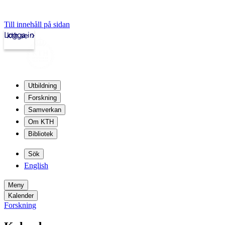
Till innehåll på sidan
Logga in
kth.se
Utbildning
Forskning
Samverkan
Om KTH
Bibliotek
Sök
English
Meny
Kalender
Forskning